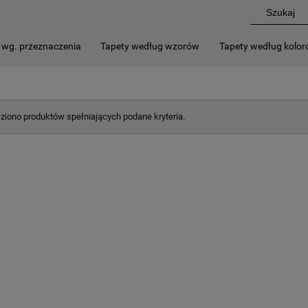
 wg. przeznaczenia
Tapety według wzorów
Tapety według kolo
eziono produktów spełniających podane kryteria.