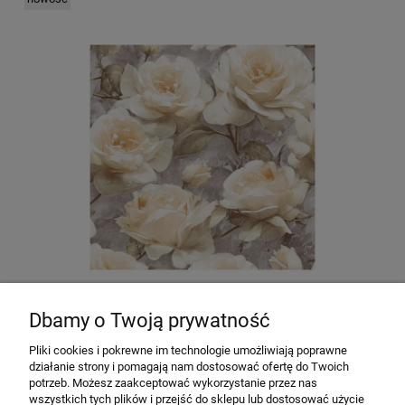
Dbamy o Twoją prywatność
Tapeta do salonu DUŻE KWIATY róże herbaciane winyl
na flizelinie do mycia
Pliki cookies i pokrewne im technologie umożliwiają poprawne
Producent:
Sintra Rasch
działanie strony i pomagają nam dostosować ofertę do Twoich
74,90 zł
potrzeb. Możesz zaakceptować wykorzystanie przez nas
wszystkich tych plików i przejść do sklepu lub dostosować użycie