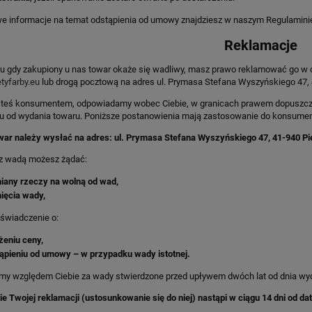
e informacje na temat odstąpienia od umowy znajdziesz w naszym Regulaminie
Reklamacje
 gdy zakupiony u nas towar okaże się wadliwy, masz prawo reklamować go w opa
tyfarby.eu
lub drogą pocztową na adres ul. Prymasa Stefana Wyszyńskiego 47, 
jesteś konsumentem, odpowiadamy wobec Ciebie, w granicach prawem dopuszczo
ku od wydania towaru. Poniższe postanowienia mają zastosowanie do konsume
war należy wysłać na adres: ul. Prymasa Stefana Wyszyńskiego 47, 41-940 Pi
z wadą możesz żądać:
any rzeczy na wolną od wad,
ięcia wady,
oświadczenie o:
żeniu ceny,
ąpieniu od umowy – w przypadku wady istotnej.
y względem Ciebie za wady stwierdzone przed upływem dwóch lat od dnia wyd
e Twojej reklamacji (ustosunkowanie się do niej) nastąpi w ciągu 14 dni od 