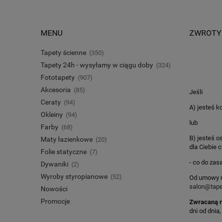
MENU
ZWROTY 
Tapety ścienne
(350)
Tapety 24h - wysyłamy w ciągu doby
(324)
Fototapety
(907)
Akcesoria
(85)
Jeśli
Ceraty
(94)
A) jesteś 
Okleiny
(94)
lub
Farby
(68)
B) jesteś o
Maty łazienkowe
(20)
dla Ciebie
Folie statyczne
(7)
- co do zas
Dywaniki
(2)
Wyroby styropianowe
(52)
Od umowy m
salon@tape
Nowości
Promocje
Zwracaną r
dni od dnia