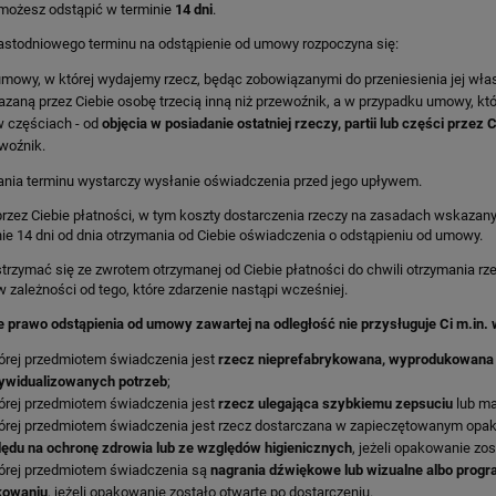
ożesz odstąpić w terminie
14 dni
.
astodniowego terminu na odstąpienie od umowy rozpoczyna się:
umowy, w której wydajemy rzecz, będąc zobowiązanymi do przeniesienia jej wła
zaną przez Ciebie osobę trzecią inną niż przewoźnik, a w przypadku umowy, któ
w częściach - od
objęcia w posiadanie ostatniej rzeczy, partii lub części przez 
woźnik.
nia terminu wystarczy wysłanie oświadczenia przed jego upływem.
zez Ciebie płatności, w tym koszty dostarczenia rzeczy na zasadach wskazanyc
nie 14 dni od dnia otrzymania od Ciebie oświadczenia o odstąpieniu od umowy.
zymać się ze zwrotem otrzymanej od Ciebie płatności do chwili otrzymania rze
w zależności od tego, które zdarzenie nastąpi wcześniej.
e prawo odstąpienia od umowy zawartej na odległość nie przysługuje Ci m.in.
órej przedmiotem świadczenia jest
rzecz nieprefabrykowana, wyprodukowana 
ywidualizowanych potrzeb
;
órej przedmiotem świadczenia jest
rzecz ulegająca szybkiemu zepsuciu
lub ma
órej przedmiotem świadczenia jest rzecz dostarczana w zapieczętowanym opak
ędu na ochronę zdrowia lub ze względów higienicznych
, jeżeli opakowanie zo
órej przedmiotem świadczenia są
nagrania dźwiękowe lub wizualne albo pro
kowaniu
, jeżeli opakowanie zostało otwarte po dostarczeniu.