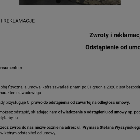
I REKLAMACJE
Zwroty i reklamac
Odstąpienie od um
konsumentem
sobą fizyczną, a umowa, którą zawarłeś z nami po 31 grudnia 2020 r. jest bezpo
 charakteru zawodowego
ady przysługuje Ci
prawo do odstąpienia od zawartej na odległość umowy
.
ożesz odstąpić, składając nam
oświadczenie o odstąpieniu od umowy
np. pop
tyfarby.eu
zecz zwróć do nas niezwłocznie na adres: ul. Prymasa Stefana Wyszyńskiego
, w którym odstąpiłeś od umowy.