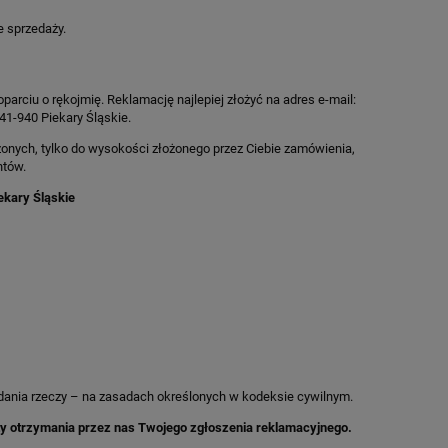
 sprzedaży.
rciu o rękojmię. Reklamację najlepiej złożyć na adres e-mail:
41-940 Piekary Śląskie.
nych, tylko do wysokości złożonego przez Ciebie zamówienia,
ntów.
ekary Śląskie
ania rzeczy – na zasadach określonych w kodeksie cywilnym.
daty otrzymania przez nas Twojego zgłoszenia reklamacyjnego.