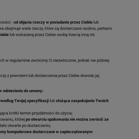
sności -
od objęcia rzeczy w posiadanie przez Ciebie
lub
ra obejmuje wiele rzeczy, które są dostarczane osobno, partiami
Ciebie
lub wskazaną przez Ciebie osobę trzecią inną niż
h w regulaminie zwrócimy Ci niezwłocznie, jednak nie później
czy z powrotem lub dostarczenia przez Ciebie dowodu jej
 w odniesieniu do umowy:
według Twojej specyfikacji
lub
służąca zaspokojeniu Twoich
jąca krótki termin przydatności do użycia;
owaniu, której
po otwarciu opakowania nie można zwrócić ze
stało otwarte po dostarczeniu;
gramy komputerowe dostarczane w zapieczętowanym