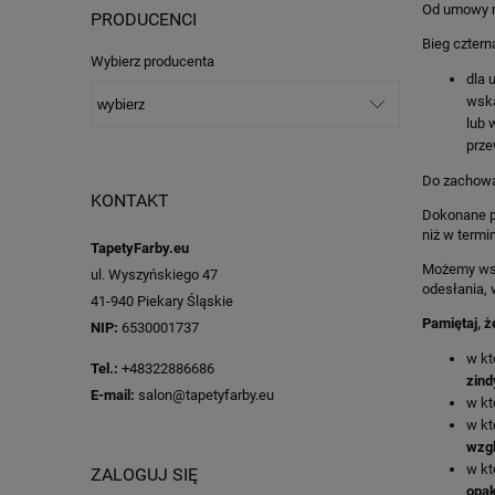
Od umowy m
PRODUCENCI
Bieg cztern
Wybierz producenta
dla 
wska
lub 
prze
Do zachowa
KONTAKT
Dokonane pr
niż w termi
TapetyFarby.eu
Możemy wstr
ul. Wyszyńskiego 47
odesłania, 
41-940 Piekary Śląskie
Pamiętaj, ż
NIP:
6530001737
w kt
Tel.:
+48322886686
zind
E-mail:
salon@tapetyfarby.eu
w kt
w kt
wzgl
w kt
ZALOGUJ SIĘ
opa