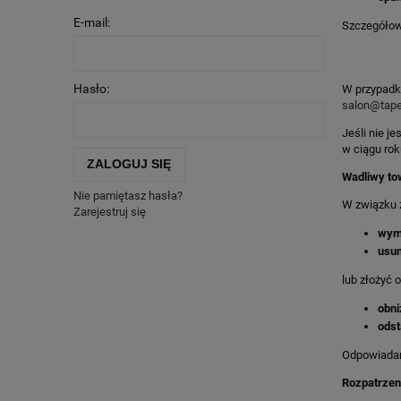
E-mail:
Szczegółow
Hasło:
W przypadku
salon@tape
Jeśli nie 
w ciągu ro
ZALOGUJ SIĘ
Wadliwy to
Nie pamiętasz hasła?
W związku 
Zarejestruj się
wymi
usun
lub złożyć 
obni
odst
Odpowiadam
Rozpatrzeni