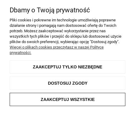
Salon TapetyFarby.eu
Dbamy o Twoją prywatność
Wszelkie prawa zastrzeżone
Pliki cookies i pokrewne im technologie umożliwiają poprawne
działanie strony i pomagają nam dostosować ofertę do Twoich
POKAŻ PEŁNĄ WERSJĘ STRONY
potrzeb. Możesz zaakceptować wykorzystanie przez nas
wszystkich tych plików i przejść do sklepu lub dostosować użycie
Sklep internetowy Shoper.pl
plików do swoich preferencji, wybierając opcję "Dostosuj zgody".
Więcej o plikach cookies przeczytasz w naszej Polityce
prywatności.
ZAAKCEPTUJ TYLKO NIEZBĘDNE
DOSTOSUJ ZGODY
ZAAKCEPTUJ WSZYSTKIE