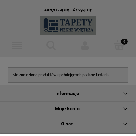
Zarejestruj się
Zaloguj się
Nie znaleziono produktów spełniających podane kryteria.
Informacje
Moje konto
O nas