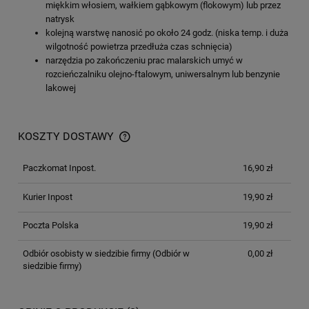
miękkim włosiem, wałkiem gąbkowym (flokowym) lub przez
natrysk
kolejną warstwę nanosić po około 24 godz. (niska temp. i duża
wilgotność powietrza przedłuża czas schnięcia)
narzędzia po zakończeniu prac malarskich umyć w
rozcieńczalniku olejno-ftalowym, uniwersalnym lub benzynie
lakowej
KOSZTY DOSTAWY
Paczkomat Inpost.
16,90 zł
Kurier Inpost
19,90 zł
Poczta Polska
19,90 zł
Odbiór osobisty w siedzibie firmy
(Odbiór w
0,00 zł
siedzibie firmy)