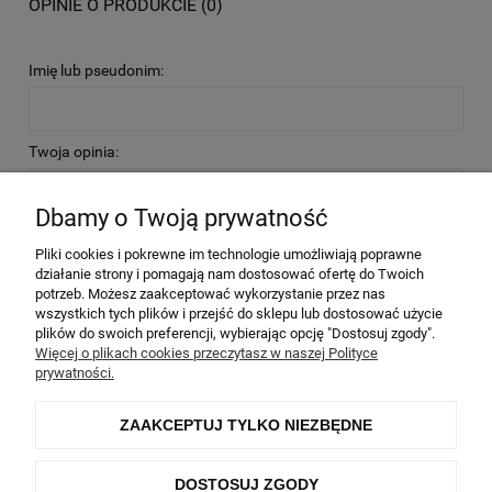
OPINIE O PRODUKCIE (0)
Imię lub pseudonim:
Twoja opinia:
Dbamy o Twoją prywatność
Pliki cookies i pokrewne im technologie umożliwiają poprawne
działanie strony i pomagają nam dostosować ofertę do Twoich
potrzeb. Możesz zaakceptować wykorzystanie przez nas
WYŚLIJ
wszystkich tych plików i przejść do sklepu lub dostosować użycie
plików do swoich preferencji, wybierając opcję "Dostosuj zgody".
Więcej o plikach cookies przeczytasz w naszej Polityce
prywatności.
Informacje
ZAAKCEPTUJ TYLKO NIEZBĘDNE
Moje konto
DOSTOSUJ ZGODY