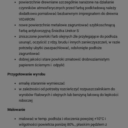
powierzchnie drewniane szczególnie narażone na działanie
czynników atmosferycznych przed farbą podkładową należy
dodatkowo pomalować bezbarwnym impregnatem do drewna
VIDARON
nowe powierzchnie metalowe zagruntować szybkoschnącą
farbą antykorozyjną Śnieżka Urekor S
zniszczone powłoki farb olejnych źle przylegające do podłoża
usunąć, oczyścić z rdzy, brudu i innych zanieczyszczeń, w razie
potrzeby ubytki zaszpachlować, odsłonięte podłoże
zagruntować
dobrej jakości stare powłoki zmatowić drobnoziarnistym
papierem ściernym i odpylić
Przygotowanie wyrobu
emalię starannie wymieszać
w zależności od potrzeby rozcieńczyć rozpuszczalnikiem do
wyrobów ftalowych i olejnych lub benzyną lakową do lepkości
roboczej
Malowanie
malować w temp. podłoża i otoczenia powyżej +10°C i
wilgotności powietrza poniżej 80%., płaskim pędzlem z