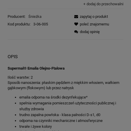
dodaj do przechowalni
Producent:
Śnieżka
zapytaj o produkt
Kod produktu:
3-06-005
poleć znajomemu
dodaj opinię
OPIS
Supermal® Emalia Olejno-Ftalowa
Ilość warstw:
2
Sposób nanoszenia:
płaskim pędzlem z miękkim włosiem, wałkiem
gąbkowym (flokowym) lub przez natrysk
emalia odporna na środki dezynfekujące*
spełnia wymagania pomieszczeń użyteczności publicznej i
służby zdrowia
trudno zapalna powłoka - klasa palności D-s1, d0
odporna na czynniki mechaniczne i atmosferyczne
trwałe i żywe kolory