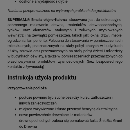
doskonała wydajność i krycie
*badania przeprowadzono na wybranych próbkach dezynfektantów
SUPERMAL® Emalia olejno-ftalowa
stosowana jest do dekoracyjno-
ochronnego malowania drewna, materiałów drewnopochodnych,
tynków oraz elementów stalowych i żeliwnych użytkowanych
wewnątrz i na zewnątrz pomieszczeń, takich jak: okna, drzwi, meble,
ogrodzenia, lamperie itp. Polecana do stosowania w pomieszczeniach
mieszkalnych, przeznaczonych na stały pobyt chorych w budynkach
służby zdrowia oraz przeznaczonych na stały pobyt dzieci i młodzieży
w budynkach oświaty, a także w pomieszczeniach przeznaczonych do
przechowywania produktów żywnościowych (bez bezpośredniego
kontaktu z żywnością).
Instrukcja użycia produktu
Przygotowanie podłoża
podłoże powinno być suche bez rdzy, kurzu, zatłuszczeń i
innych zanieczyszczeń
miejsca zażywiczone i tłuste przemyć benzyną ekstrakcyjną
nowe powierzchnie drewniane i z materiałów
drewnopochodnych zaleca się pomalować farba Śnieżka Grunt
do Drewna