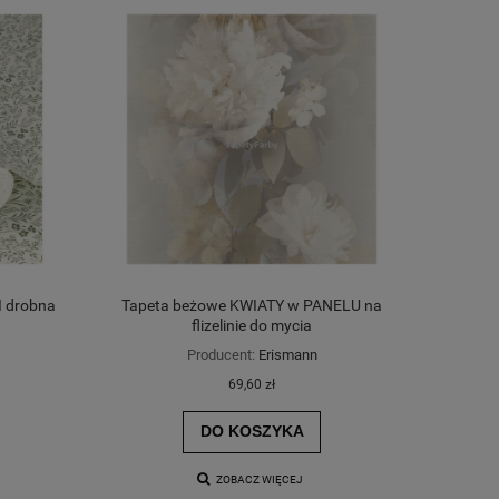
I drobna
Tapeta beżowe KWIATY w PANELU na
flizelinie do mycia
Producent:
Erismann
69,60 zł
DO KOSZYKA
ZOBACZ WIĘCEJ