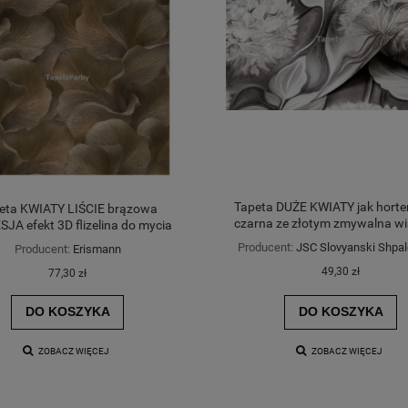
Tapeta DUŻE KWIATY jak horte
eta KWIATY LIŚCIE brązowa
czarna ze złotym zmywalna w
JA efekt 3D flizelina do mycia
Producent:
JSC Slovyanski Shpal
Producent:
Erismann
Line
49,30 zł
77,30 zł
DO KOSZYKA
DO KOSZYKA
ZOBACZ WIĘCEJ
ZOBACZ WIĘCEJ