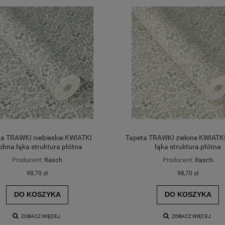
a TRAWKI niebieskie KWIATKI
Tapeta TRAWKI zielone KWIATK
obna łąka struktura płótna
łąka struktura płótna
Producent:
Rasch
Producent:
Rasch
98,70 zł
98,70 zł
DO KOSZYKA
DO KOSZYKA
ZOBACZ WIĘCEJ
ZOBACZ WIĘCEJ