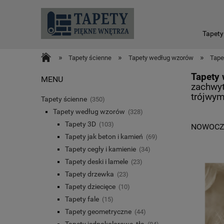
Tapety
»
»
»
Tapety ścienne
Tapety według wzorów
Tape
Tapety 
MENU
zachwyt
trójwym
Tapety ścienne
(350)
Tapety według wzorów
(328)
Tapety 3D
(103)
NOWOCZ
Tapety jak beton i kamień
(69)
Tapety cegły i kamienie
(34)
Tapety deski i lamele
(23)
Tapety drzewka
(23)
Tapety dziecięce
(10)
Tapety fale
(15)
Tapety geometryczne
(44)
Tapety jednokolorowe, tła