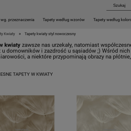
 wg. przeznaczenia
Tapety według wzorów
Tapety według kolo
»
ty Kwiaty
Tapety kwiaty styl nowoczesny
w kwiaty
zawsze nas urzekały, natomiast współczesn
 u domowników i zazdrość u sąsiadów ;) Wśród nich n
iarowości, a niektóre przypominają obrazy na płótni
ESNE TAPETY W KWIATY