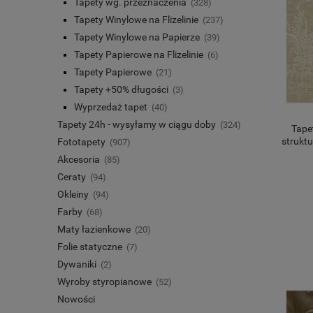
Tapety wg. przeznaczenia
(328)
Tapety Winylowe na Flizelinie
(237)
Tapety Winylowe na Papierze
(39)
Tapety Papierowe na Flizelinie
(6)
Tapety Papierowe
(21)
Tapety +50% długości
(3)
Wyprzedaż tapet
(40)
Tapety 24h - wysyłamy w ciągu doby
(324)
Tape
struktu
Fototapety
(907)
Akcesoria
(85)
Ceraty
(94)
Okleiny
(94)
Farby
(68)
Maty łazienkowe
(20)
Folie statyczne
(7)
Dywaniki
(2)
Wyroby styropianowe
(52)
Nowości