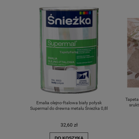
Tapet
Emalia olejno-ftalowa biały połysk
srukt
Supermal do drewna metalu Śnieżka 0,8l
32,60 zł
DO KOSZYKA