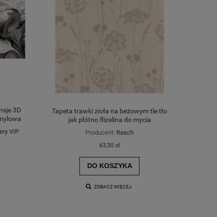
nsje 3D
Tapeta trawki zioła na beżowym tle tło
inylowa
jak płótno flizelina do mycia
ery VIP
Producent:
Rasch
63,30 zł
DO KOSZYKA
ZOBACZ WIĘCEJ