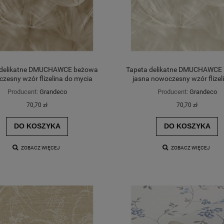
 delikatne DMUCHAWCE beżowa
Tapeta delikatne DMUCHAWCE
zesny wzór flizelina do mycia
jasna nowoczesny wzór flizel
mycia
Producent:
Grandeco
Producent:
Grandeco
70,70 zł
70,70 zł
DO KOSZYKA
DO KOSZYKA
ZOBACZ WIĘCEJ
ZOBACZ WIĘCEJ