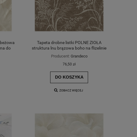
 beżowa
Tapeta drobne listki POLNE ZIOŁA
ina do
struktura lnu brązowa boho na flizelinie
Producent:
Grandeco
76,50 zł
DO KOSZYKA
ZOBACZ WIĘCEJ