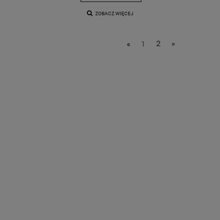
ZOBACZ WIĘCEJ
«
1
2
»