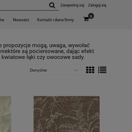
Zarejestruj się
Zaloguj się
0
rów
Nowości
Kontakt i dane firmy
e propozycje mogą, uwaga, wywołać
iektóre są pocieniowane, dając efekt
e, kwiatowe łąki czy owocowe sady.