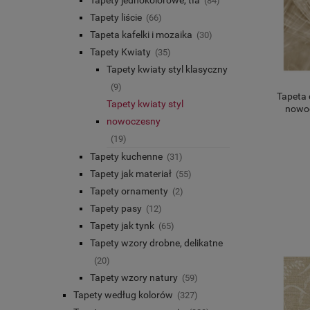
(84)
Tapety liście
(66)
Tapeta kafelki i mozaika
(30)
Tapety Kwiaty
(35)
Tapety kwiaty styl klasyczny
(9)
Tapeta
Tapety kwiaty styl
nowoc
nowoczesny
(19)
Tapety kuchenne
(31)
Tapety jak materiał
(55)
Tapety ornamenty
(2)
Tapety pasy
(12)
Tapety jak tynk
(65)
Tapety wzory drobne, delikatne
(20)
Tapety wzory natury
(59)
Tapety według kolorów
(327)