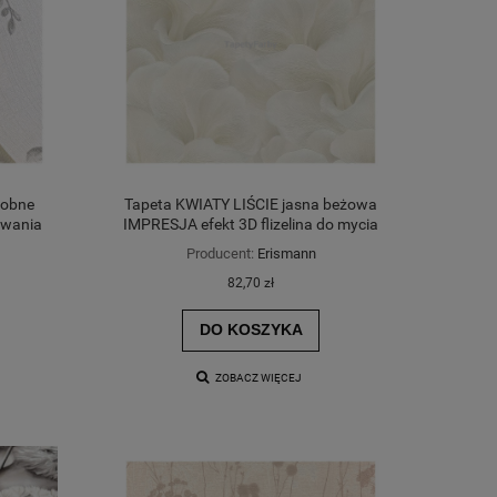
robne
Tapeta KWIATY LIŚCIE jasna beżowa
owania
IMPRESJA efekt 3D flizelina do mycia
Producent:
Erismann
82,70 zł
DO KOSZYKA
ZOBACZ WIĘCEJ