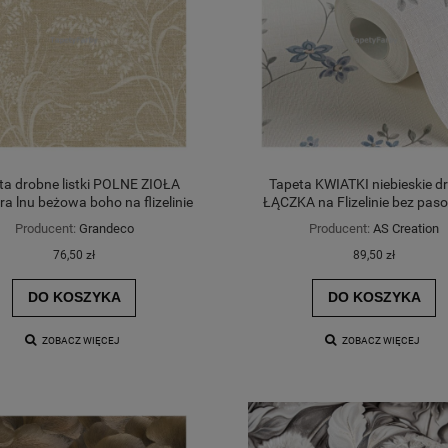
ta drobne listki POLNE ZIOŁA
Tapeta KWIATKI niebieskie d
ra lnu beżowa boho na flizelinie
ŁĄCZKA na Flizelinie bez pas
wzoru
Producent:
Grandeco
Producent:
AS Creation
76,50 zł
89,50 zł
DO KOSZYKA
DO KOSZYKA
ZOBACZ WIĘCEJ
ZOBACZ WIĘCEJ