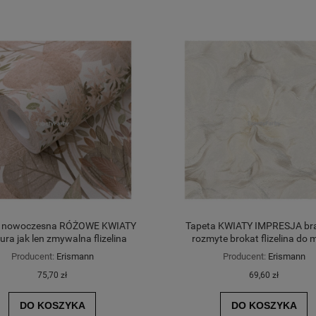
a nowoczesna RÓŻOWE KWIATY
Tapeta KWIATY IMPRESJA br
ura jak len zmywalna flizelina
rozmyte brokat flizelina do 
Producent:
Erismann
Producent:
Erismann
75,70 zł
69,60 zł
DO KOSZYKA
DO KOSZYKA