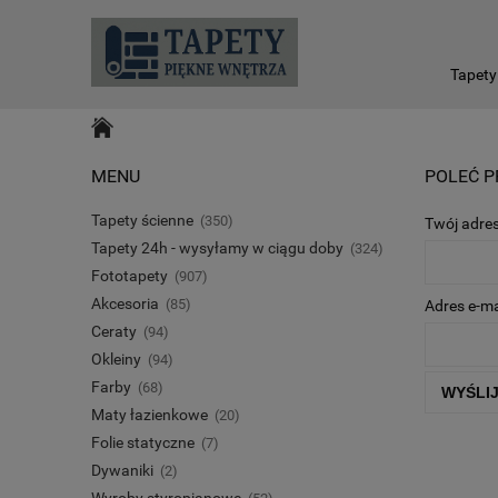
Tapety
MENU
POLEĆ 
Tapety ścienne
(350)
Twój adres
Tapety 24h - wysyłamy w ciągu doby
(324)
Fototapety
(907)
Akcesoria
(85)
Adres e-mai
Ceraty
(94)
Okleiny
(94)
Farby
(68)
WYŚLI
Maty łazienkowe
(20)
Folie statyczne
(7)
Dywaniki
(2)
Wyroby styropianowe