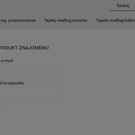
 wg. przeznaczenia
Tapety według wzorów
Tapety według kolo
PRODUKT ZNAJOMEMU
 e-mail:
l przyjaciela:
J