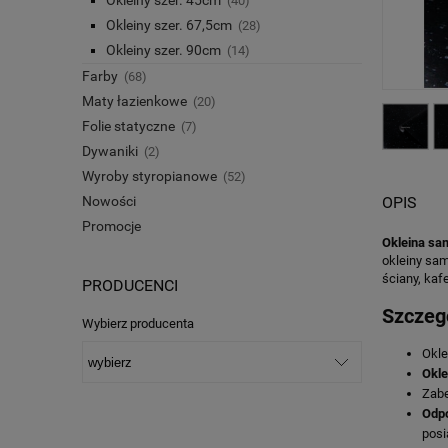
(40)
Okleiny szer. 67,5cm
(28)
Okleiny szer. 90cm
(14)
Farby
(68)
Maty łazienkowe
(20)
Folie statyczne
(7)
Dywaniki
(2)
Wyroby styropianowe
(52)
Nowości
OPIS
Promocje
Okleina sa
okleiny sa
ściany, kafe
PRODUCENCI
Szczeg
Wybierz producenta
Okle
Okle
Zabe
Odp
posi