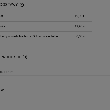
 DOSTAWY
ost
19,90 zł
lska
19,90 zł
bisty w siedzibie firmy
(Odbiór w siedzibie
0,00 zł
 PRODUKCIE (0)
seudonim:
ia: