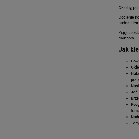
Okleiny, po
Odcienie ko
naddatkiem
Zdjęcia okl
monitora.
Jak kle
Powi
Okle
Nale
poło
Nast
Jeśl
Brze
Rozg
temp
Nadm
To ty