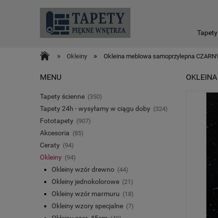
Tapety
»
»
Okleiny
Okleina meblowa samoprzylepna CZARNY 
MENU
OKLEINA
Tapety ścienne
(350)
Tapety 24h - wysyłamy w ciągu doby
(324)
Fototapety
(907)
Akcesoria
(85)
Ceraty
(94)
Okleiny
(94)
Okleiny wzór drewno
(44)
Okleiny jednokolorowe
(21)
Okleiny wzór marmuru
(18)
Okleiny wzory specjalne
(7)
Okleiny szer. 45cm