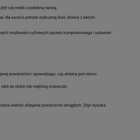
 płyt czy mebli z podobną nazwą.
ć dla swoich potrzeb wyliczoną ilość okleiny z lekkim
ualnych możliwości cyfrowych sprzetu komputerowego i ustawień
janej powierzchni i sprawdzając, czy okleina jest równo
akli do oklein lub miękkiej ściereczki.
.
można ułatwić oklejanie powierzchni okrągłych. Zbyt wysoka