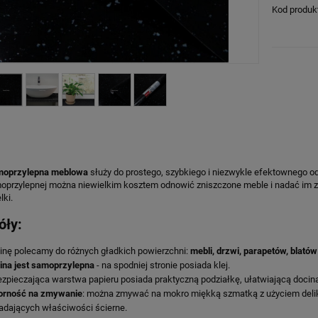
Kod produk
moprzylepna meblowa
służy do prostego, szybkiego i niezwykle efektownego od
moprzylepnej można niewielkim kosztem odnowić zniszczone meble i nadać im z
lki.
óły:
inę polecamy do różnych gładkich powierzchni:
mebli, drzwi, parapetów, blatów 
ina jest samoprzylepna
- na spodniej stronie posiada klej.
zpieczająca warstwa papieru posiada praktyczną podziałkę, ułatwiającą docin
orność na zmywanie
: można zmywać na mokro miękką szmatką z użyciem del
adających właściwości ścierne.