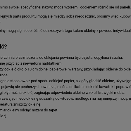
mimo swojej specyficznej nazwy, mogą wzorem i odcieniem różnić się od paneli,
lejnych partii produktu mogą się między sobą nieco różnić, prosimy więc kupowa
.
einy mogą się nieco różnić od rzeczywistego koloru okleiny z powodu indywid
ić?
erzchnia przeznaczona do oklejania powinna być czysta, odpylona i sucha.
inę przyciąć z niewielkim naddatkiem.
ży odkleić około 10 cm dolnej papierowej warstwy, przykładając okleinę do okle
żona.
ępnie stopniowo z pod spodu odklejać papier, a z góry gładzić okleinę, używając r
i pojawią się pęcherzyki powietrza, można delikatnie odkleić kawałek i poprawić
gi płyt można okleić, zaginając odpowiednio okleinę wzdłuż krawędzi mebla.
rzewając nieco okleinę suszarką do włosów, niedługo i na najmniejszej mocy, 
eratura zniszczy okleinę.
iar okleiny odciąć nożem do tapet.
le :)