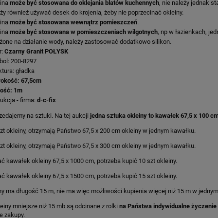
eina
może być stosowana do oklejania blatów kuchennych
, nie należy jednak s
ży również używać desek do krojenia, żeby nie poprzecinać okleiny.
eina
może być stosowana wewnątrz pomieszczeń
.
eina
może być stosowana w pomieszczeniach wilgotnych
, np w łazienkach, je
żone na działanie wody, należy zastosować dodatkowo silikon.
r:
Czarny Granit
POŁYSK
ol: 200-8297
ktura: gładka
rokość: 67,5cm
gość: 1m
ukcja - firma:
d-c-fix
zedajemy na sztuki. Na tej aukcji
jedna sztuka okleiny to kawałek 67,5 x 100 c
zt okleiny, otrzymają Państwo 67,5 x 200 cm okleiny w jednym kawałku.
zt okleiny, otrzymają Państwo 67,5 x 300 cm okleiny w jednym kawałku.
ć kawałek okleiny 67,5 x 1000 cm, potrzeba kupić 10 szt okleiny.
ć kawałek okleiny 67,5 x 1500 cm, potrzeba kupić 15 szt okleiny.
ny ma długość 15 m, nie ma więc możliwości kupienia więcej niż 15 m w jedny
einy mniejsze niż 15 mb są odcinane z rolki
na Państwa indywidualne życzenie 
e zakupy.