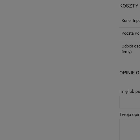
KOSZTY
Kurier Inp
Poczta Po
Odbiór oso
firmy)
OPINIE O
Imię lub p
Twoja opin