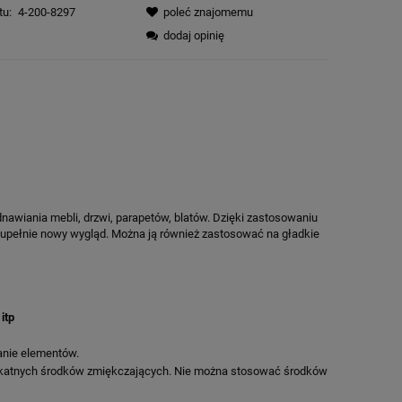
tu:
4-200-8297
poleć znajomemu
dodaj opinię
nawiania mebli, drzwi, parapetów, blatów. Dzięki zastosowaniu
upełnie nowy wygląd. Można ją również zastosować na gładkie
itp
anie elementów.
ikatnych środków zmiękczających. Nie można stosować środków