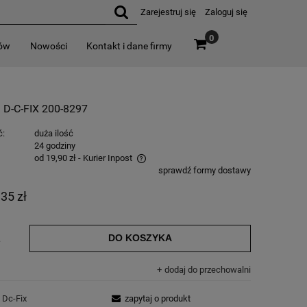
Zarejestruj się
Zaloguj się
0
rów
Nowości
Kontakt i dane firmy
-C-FIX 200-8297
ć:
duża ilość
:
24 godziny
od 19,90 zł
- Kurier Inpost
sprawdź formy dostawy
,35 zł
DO KOSZYKA
.
dodaj do przechowalni
Dc-Fix
zapytaj o produkt