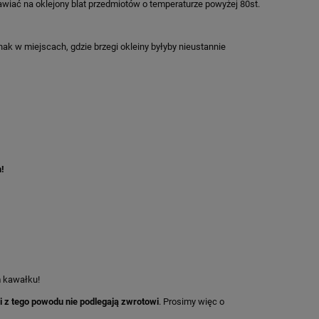
tawiać na oklejony blat przedmiotów o temperaturze powyżej 80st.
dnak w miejscach, gdzie brzegi okleiny byłyby nieustannie
m!
m kawałku!
i z tego powodu nie podlegają zwrotowi
. Prosimy więc o