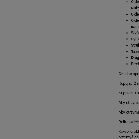
Okl
Nale
Okl
Okl
nara
Wzó
Symb
Stru
Sze
Dłu
Prod
Okleinę spr
Kupując 2 s
Kupując 3 s
Aby otrzyma
Aby otrzyma
Rolka oklei
Kawałki okl
przemyślan