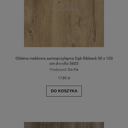
Okleina meblowa samoprzylepna Dąb Ribbeck 90 x 100
cm d-c-cfix 5603
Producent:
Dc-Fix
17,80 zł
DO KOSZYKA