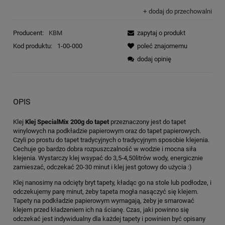
dodaj do przechowalni
Producent:
KBM
zapytaj o produkt
Kod produktu:
1-00-000
poleć znajomemu
dodaj opinię
OPIS
Klej
Klej SpecialMix 200g do tapet
przeznaczony jest do tapet
winylowych na podkładzie papierowym oraz do tapet papierowych.
Czyli po prostu do tapet tradycyjnych o tradycyjnym sposobie klejenia.
Cechuje go bardzo dobra rozpuszczalność w wodzie i mocna siła
klejenia. Wystarczy klej wsypać do 3,5-4,50litrów wody, energicznie
zamieszać, odczekać 20-30 minut i klej jest gotowy do użycia :)
Klej nanosimy na odcięty bryt tapety, kładąc go na stole lub podłodze, i
odczekujemy parę minut, żeby tapeta mogła nasączyć się klejem.
Tapety na podkładzie papierowym wymagają, żeby je smarować
klejem przed kładzeniem ich na ścianę. Czas, jaki powinno się
odczekać jest indywidualny dla każdej tapety i powinien być opisany