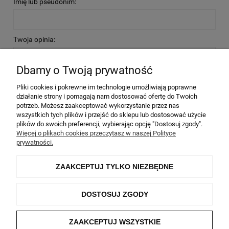
Imię lub pseudonim:
Twoja opinia:
Dbamy o Twoją prywatność
Pliki cookies i pokrewne im technologie umożliwiają poprawne
działanie strony i pomagają nam dostosować ofertę do Twoich
potrzeb. Możesz zaakceptować wykorzystanie przez nas
WYŚLIJ
wszystkich tych plików i przejść do sklepu lub dostosować użycie
plików do swoich preferencji, wybierając opcję "Dostosuj zgody".
Więcej o plikach cookies przeczytasz w naszej Polityce
prywatności.
Informacje
ZAAKCEPTUJ TYLKO NIEZBĘDNE
Moje konto
DOSTOSUJ ZGODY
O nas
ZAAKCEPTUJ WSZYSTKIE