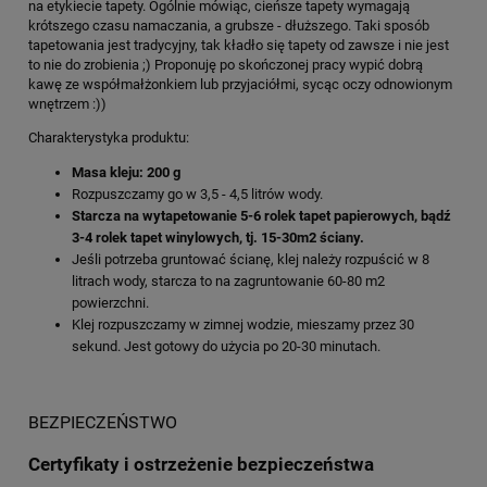
na etykiecie tapety. Ogólnie mówiąc, cieńsze tapety wymagają
krótszego czasu namaczania, a grubsze - dłuższego. Taki sposób
tapetowania jest tradycyjny, tak kładło się tapety od zawsze i nie jest
to nie do zrobienia ;) Proponuję po skończonej pracy wypić dobrą
kawę ze współmałżonkiem lub przyjaciółmi, sycąc oczy odnowionym
wnętrzem :))
Charakterystyka produktu:
Masa kleju: 200 g
Rozpuszczamy go w 3,5 - 4,5 litrów wody.
Starcza na wytapetowanie 5-6 rolek tapet papierowych, bądź
3-4 rolek tapet winylowych, tj. 15-30m2 ściany.
Jeśli potrzeba gruntować ścianę, klej należy rozpuścić w 8
litrach wody, starcza to na zagruntowanie 60-80 m2
powierzchni.
Klej rozpuszczamy w zimnej wodzie, mieszamy przez 30
sekund. Jest gotowy do użycia po 20-30 minutach.
BEZPIECZEŃSTWO
Certyfikaty i ostrzeżenie bezpieczeństwa