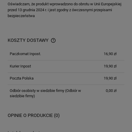
Oświadczam, że produkt wprowadzono do obrotu w Unii Europejskiej
przed 13 grudnia 2024 r. i jest zgodny z ówczesnymi przepisami
bezpieczeństwa
KOSZTY DOSTAWY
Paczkomat Inpost.
16,90 zł
Kurier Inpost
19,90 zł
Poczta Polska
19,90 zł
Odbiór osobisty w siedzibie firmy
(Odbiór w
0,00 zł
siedzibie firmy)
OPINIE O PRODUKCIE (0)