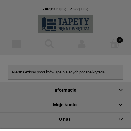
Zarejestruj się
Zaloguj się
Nie znaleziono produktów spełniających podane kryteria.
Informacje
Moje konto
O nas