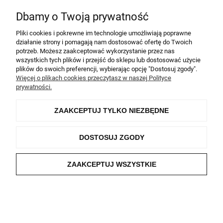
Salon TapetyFarby.eu
Dbamy o Twoją prywatność
Wszelkie prawa zastrzeżone
Pliki cookies i pokrewne im technologie umożliwiają poprawne
działanie strony i pomagają nam dostosować ofertę do Twoich
POKAŻ PEŁNĄ WERSJĘ STRONY
potrzeb. Możesz zaakceptować wykorzystanie przez nas
wszystkich tych plików i przejść do sklepu lub dostosować użycie
Sklep internetowy Shoper.pl
plików do swoich preferencji, wybierając opcję "Dostosuj zgody".
Więcej o plikach cookies przeczytasz w naszej Polityce
prywatności.
ZAAKCEPTUJ TYLKO NIEZBĘDNE
DOSTOSUJ ZGODY
ZAAKCEPTUJ WSZYSTKIE