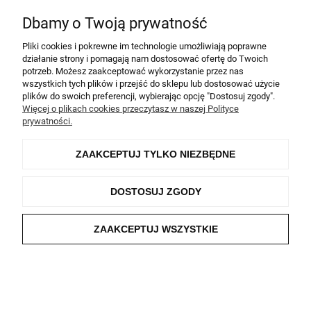
Dbamy o Twoją prywatność
Pliki cookies i pokrewne im technologie umożliwiają poprawne
Informacje
działanie strony i pomagają nam dostosować ofertę do Twoich
potrzeb. Możesz zaakceptować wykorzystanie przez nas
Moje konto
wszystkich tych plików i przejść do sklepu lub dostosować użycie
plików do swoich preferencji, wybierając opcję "Dostosuj zgody".
Więcej o plikach cookies przeczytasz w naszej Polityce
O nas
prywatności.
ZAAKCEPTUJ TYLKO NIEZBĘDNE
Salon TapetyFarby.eu
Wszelkie prawa zastrzeżone
DOSTOSUJ ZGODY
POKAŻ PEŁNĄ WERSJĘ STRONY
ZAAKCEPTUJ WSZYSTKIE
Sklep internetowy Shoper.pl