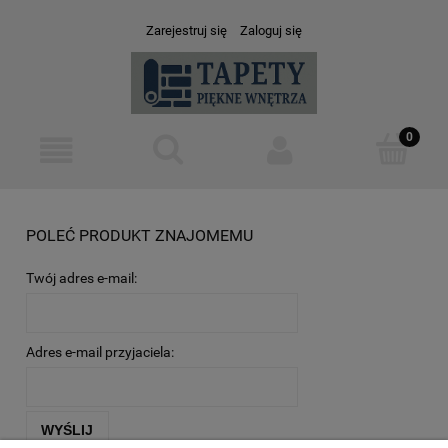
Zarejestruj się
Zaloguj się
POLEĆ PRODUKT ZNAJOMEMU
Twój adres e-mail:
Adres e-mail przyjaciela:
WYŚLIJ