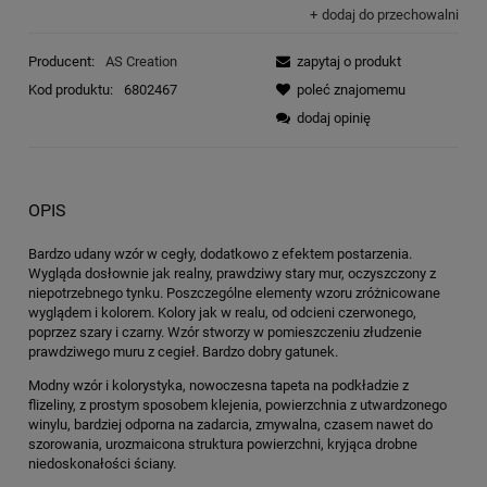
dodaj do przechowalni
Producent:
AS Creation
zapytaj o produkt
Kod produktu:
6802467
poleć znajomemu
dodaj opinię
OPIS
Bardzo udany wzór w cegły, dodatkowo z efektem postarzenia.
Wygląda dosłownie jak realny, prawdziwy stary mur, oczyszczony z
niepotrzebnego tynku. Poszczególne elementy wzoru zróżnicowane
wyglądem i kolorem. Kolory jak w realu, od odcieni czerwonego,
poprzez szary i czarny. Wzór stworzy w pomieszczeniu złudzenie
prawdziwego muru z cegieł. Bardzo dobry gatunek.
Modny wzór i kolorystyka, nowoczesna tapeta na podkładzie z
flizeliny, z prostym sposobem klejenia, powierzchnia z utwardzonego
winylu, bardziej odporna na zadarcia, zmywalna, czasem nawet do
szorowania, urozmaicona struktura powierzchni, kryjąca drobne
niedoskonałości ściany.