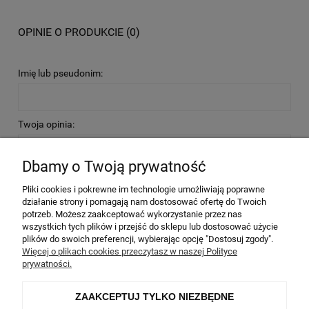
OPINIE O PRODUKCIE (0)
Imię lub pseudonim:
Twoja opinia:
Dbamy o Twoją prywatność
Pliki cookies i pokrewne im technologie umożliwiają poprawne
działanie strony i pomagają nam dostosować ofertę do Twoich
potrzeb. Możesz zaakceptować wykorzystanie przez nas
WYŚLIJ
wszystkich tych plików i przejść do sklepu lub dostosować użycie
plików do swoich preferencji, wybierając opcję "Dostosuj zgody".
Więcej o plikach cookies przeczytasz w naszej Polityce
prywatności.
Informacje
ZAAKCEPTUJ TYLKO NIEZBĘDNE