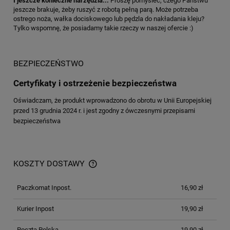
I jeszcze konieczne narzędzia...
Proszę pomysleć, czego Państwu
jeszcze brakuje, żeby ruszyć z robotą pełną parą. Może potrzeba
ostrego noża, wałka dociskowego lub pędzla do nakładania kleju?
Tylko wspomnę, że posiadamy takie rzeczy w naszej ofercie :)
BEZPIECZEŃSTWO
Certyfikaty i ostrzeżenie bezpieczeństwa
Oświadczam, że produkt wprowadzono do obrotu w Unii Europejskiej
przed 13 grudnia 2024 r. i jest zgodny z ówczesnymi przepisami
bezpieczeństwa
KOSZTY DOSTAWY
Paczkomat Inpost.
16,90 zł
Kurier Inpost
19,90 zł
Poczta Polska
19,90 zł