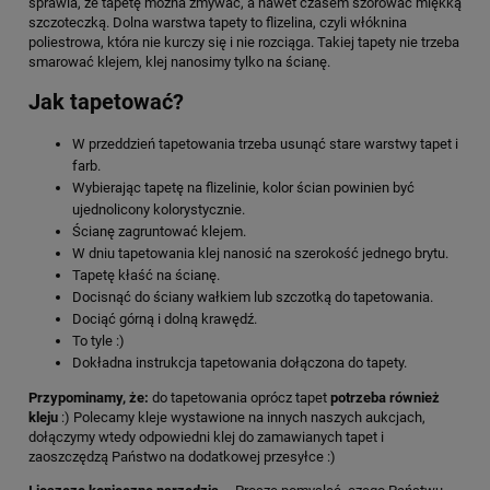
sprawia, że tapetę można zmywać, a nawet czasem szorować miękką
szczoteczką. Dolna warstwa tapety to flizelina, czyli włóknina
poliestrowa, która nie kurczy się i nie rozciąga. Takiej tapety nie trzeba
smarować klejem, klej nanosimy tylko na ścianę.
Jak tapetować?
W przeddzień tapetowania trzeba usunąć stare warstwy tapet i
farb.
Wybierając tapetę na flizelinie, kolor ścian powinien być
ujednolicony kolorystycznie.
Ścianę zagruntować klejem.
W dniu tapetowania klej nanosić na szerokość jednego brytu.
Tapetę kłaść na ścianę.
Docisnąć do ściany wałkiem lub szczotką do tapetowania.
Dociąć górną i dolną krawędź.
To tyle :)
Dokładna instrukcja tapetowania dołączona do tapety.
Przypominamy, że:
do tapetowania oprócz tapet
potrzeba również
kleju
:) Polecamy kleje wystawione na innych naszych aukcjach,
dołączymy wtedy odpowiedni klej do zamawianych tapet i
zaoszczędzą Państwo na dodatkowej przesyłce :)