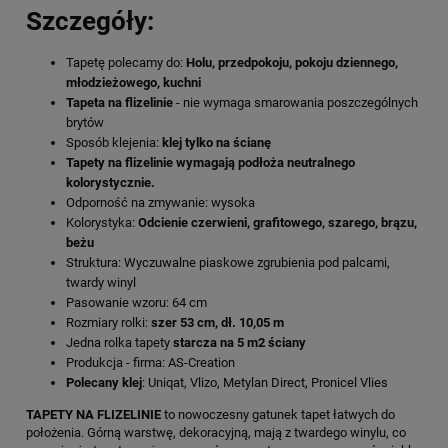
Szczegóły:
Tapetę polecamy do:
Holu, przedpokoju, pokoju dziennego,
młodzieżowego, kuchni
Tapeta na flizelinie
- nie wymaga smarowania poszczególnych
brytów
Sposób klejenia:
klej tylko na ścianę
Tapety na flizelinie wymagają podłoża neutralnego
kolorystycznie.
Odporność na zmywanie: wysoka
Kolorystyka:
Odcienie czerwieni, grafitowego, szarego, brązu,
beżu
Struktura: Wyczuwalne piaskowe zgrubienia pod palcami,
twardy winyl
Pasowanie wzoru: 64 cm
Rozmiary rolki:
szer 53 cm, dł. 10,05 m
Jedna rolka tapety
starcza na 5 m2 ściany
Produkcja - firma: AS-Creation
Polecany klej
: Uniqat, Vlizo, Metylan Direct, Pronicel Vlies
TAPETY NA FLIZELINIE
to nowoczesny gatunek tapet łatwych do
położenia. Górną warstwę, dekoracyjną, mają z twardego winylu, co