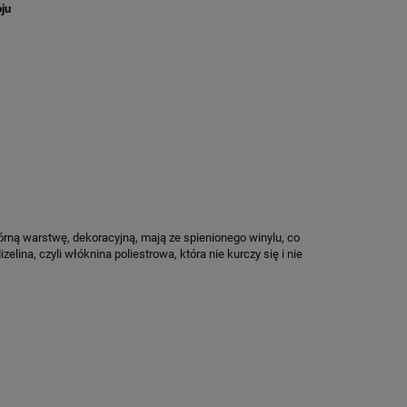
ju
rną warstwę, dekoracyjną, mają ze spienionego winylu, co
ina, czyli włóknina poliestrowa, która nie kurczy się i nie