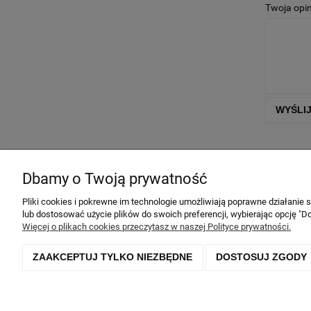
Twoja opin
WYŚLI
Informacje
Dbamy o Twoją prywatność
Regulamin sklepu
Pliki cookies i pokrewne im technologie umożliwiają poprawne działanie
lub dostosować użycie plików do swoich preferencji, wybierając opcję "Do
Polityka prywatności
Więcej o plikach cookies przeczytasz w naszej Polityce prywatności.
Zwroty i reklamacje
Czas i koszty dostawy
ZAAKCEPTUJ TYLKO NIEZBĘDNE
DOSTOSUJ ZGODY