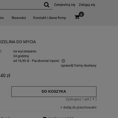
Zarejestruj się
Zaloguj się
0
rów
Nowości
Kontakt i dane firmy
a
IZELINA DO MYCIA
ć:
na wyczerpaniu
:
24 godziny
od 16,90 zł
- Paczkomat Inpost.
sprawdź formy dostawy
,40 zł
DO KOSZYKA
.
Zyskujesz
1
pkt [
?
]
dodaj do przechowalni