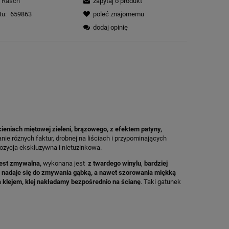
Rasch
zapytaj o produkt
tu:
659863
poleć znajomemu
dodaj opinię
ieniach miętowej zieleni, brązowego, z efektem patyny,
nie różnych faktur, drobnej na liściach i przypominających
opozycja ekskluzywna i nietuzinkowa.
jest zmywalna,
wykonana jest
z twardego winylu
,
bardziej
a
nadaje się do zmywania gąbką, a nawet szorowania miękką
klejem, klej nakładamy bezpośrednio na ścianę
. Taki gatunek