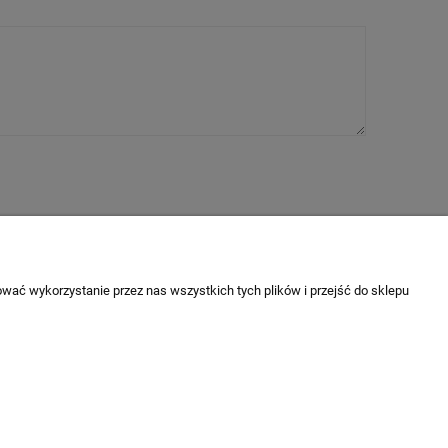
as
rmie
wać wykorzystanie przez nas wszystkich tych plików i przejść do sklepu
akt i dane firmy