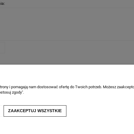
ia:
J
Moje konto
O n
Twoje zamówienia
O fi
 strony i pomagają nam dostosować ofertę do Twoich potrzeb. Możesz zaakcepto
stosuj zgody".
Ustawienia konta
Kont
Przechowalnia
ZAAKCEPTUJ WSZYSTKIE
Salon TapetyFarby.eu
Wszelkie prawa zastrzeżone