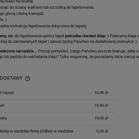
tę kłaść na ścianę.
snąć do ściany wałkiem lub szczotką do tapetowania.
ąć górną i dolną krawędź.
le :)
adna instrukcja tapetowania dołączona do tapety.
my, że:
do tapetowania oprócz tapet
potrzeba również kleju
:) Polecamy kleje
klej do zamawianych tapet i zaoszczędzą Państwo na dodatkowej przesyłce :)
onieczne narzędzia...
Proszę pomyśleć, czego Państwu jeszcze brakuje, żeby ru
 lub pędzla do nakładania kleju? Tylko wspomnę, że posiadamy takie rzeczy w 
 DOSTAWY
 Inpost.
16,90 zł
ost
19,90 zł
lska
19,90 zł
bisty w siedzibie firmy
(Odbiór w siedzibie
0,00 zł