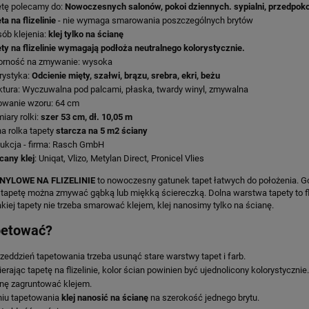
tę polecamy do:
Nowoczesnych salonów, pokoi dziennych. sypialni, przedpoko
ta na flizelinie
- nie wymaga smarowania poszczególnych brytów
ób klejenia:
klej tylko na ścianę
ty na flizelinie wymagają podłoża neutralnego kolorystycznie.
orność na zmywanie: wysoka
rystyka:
Odcienie mięty, szałwi, brązu, srebra, ekri, beżu
ktura: Wyczuwalna pod palcami, płaska, twardy winyl, zmywalna
wanie wzoru: 64 cm
iary rolki:
szer 53 cm, dł. 10,05 m
a rolka tapety
starcza na 5 m2 ściany
ukcja - firma: Rasch GmbH
cany klej
: Uniqat, Vlizo, Metylan Direct, Pronicel Vlies
NYLOWE NA FLIZELINIE
to nowoczesny gatunek tapet łatwych do położenia. Gó
 tapetę można zmywać gąbką lub miękką ściereczką. Dolna warstwa tapety to flizel
akiej tapety nie trzeba smarować klejem, klej nanosimy tylko na ścianę.
petować?
zeddzień tapetowania trzeba usunąć stare warstwy tapet i farb.
erając tapetę na flizelinie, kolor ścian powinien być ujednolicony kolorystycznie.
nę zagruntować klejem.
iu tapetowania
klej nanosić na ścianę
na szerokość jednego brytu.