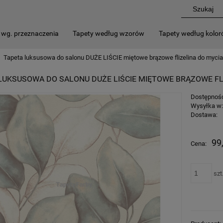
 wg. przeznaczenia
Tapety według wzorów
Tapety według kolo
Tapeta luksusowa do salonu DUŻE LIŚCIE miętowe brązowe flizelina do myci
LUKSUSOWA DO SALONU DUŻE LIŚCIE MIĘTOWE BRĄZOWE FL
Dostępnoś
Wysyłka w
Dostawa:
99
Cena:
szt