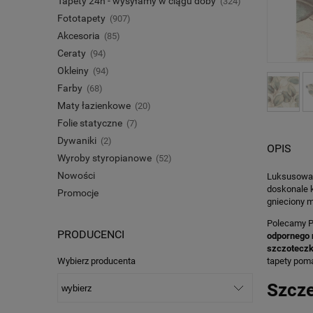
Tapety 24h - wysyłamy w ciągu doby
(324)
Fototapety
(907)
Akcesoria
(85)
Ceraty
(94)
Okleiny
(94)
Farby
(68)
Maty łazienkowe
(20)
Folie statyczne
(7)
Dywaniki
(2)
OPIS
Wyroby styropianowe
(52)
Nowości
Luksusowa p
doskonale k
Promocje
gnieciony m
Polecamy 
PRODUCENCI
odpornego 
szczotecz
Wybierz producenta
tapety poma
Szcze