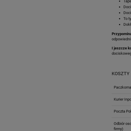
Tape
Doci
Doci
To ty
Dokł
Przypomina
odpowiedni 
I jeszcze k
dociskowego
KOSZTY
Paczkomat
Kurier Inp
Poczta Po
Odbiór oso
firmy)