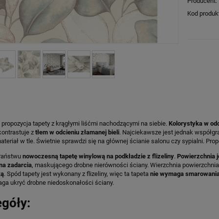
Producent:
Kod produk
ropozycja tapety z krągłymi liśćmi nachodzącymi na siebie.
Kolorystyka w odc
ontrastuje z
tłem w odcieniu złamanej bieli
. Najciekawsze jest jednak współgra
ateriał w tle. Świetnie sprawdzi się na głównej ścianie salonu czy sypialni. Pr
Państwu
nowoczesną tapetę winylową na podkładzie z flizeliny
.
Powierzchnia 
na zadarcia
, maskującego drobne nierówności ściany. Wierzchnia powierzchni
ką
. Spód tapety jest wykonany z flizeliny, więc ta tapeta
nie wymaga smarowania 
ga ukryć drobne niedoskonałości ściany.
góły: