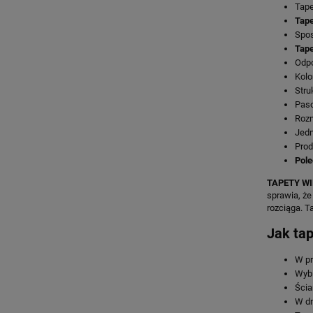
Tape
Tape
Spos
Tape
Odp
Kolo
Stru
Paso
Rozm
Jedn
Prod
Pole
TAPETY WI
sprawia, że
rozciąga. T
Jak ta
W pr
Wybi
Ścia
W dn