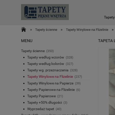
Tapety
»
»
»
Tapety ścienne
Tapety Winylowe na Flizelinie
MENU
TAPETA 
Tapety ścienne
(350)
Tapety według wzorów
(328)
Tapety według kolorów
(327)
Tapety wg. przeznaczenia
(328)
Tapety Winylowe na Flizelinie
(237)
Tapety Winylowe na Papierze
(39)
Tapety Papierowe na Flizelinie
(6)
Tapety Papierowe
(21)
Tapety +50% długości
(3)
Wyprzedaż tapet
(40)