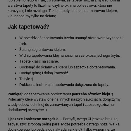
lub spienionego winylu, co sprawia, że tapetę można zmywać. Dolna
warstwa tapety to flizelina, czyli włóknina poliestrowa, która nie
kurczy się i nie rozciąga. Takiej tapety nie trzeba smarować klejem,
klej nanosimy tylko na ścianę.
Jak tapetować?
W przeddzień tapetowania trzeba usunąć stare warstwy tapet i
farb.
Ścianę zagruntować klejem.
W dniu tapetowania klej nanosić na szerokość jednego brytu.
Tapetę kłaść na ścianę.
Docisnąć do ściany wałkiem lub szczotką do tapetowania.
Dociąć górną i dolną krawędź.
To tyle :)
Dokładna instrukcja tapetowania dołączona do tapety.
Pamiętaj:
do tapetowania oprócz tapet
potrzeba również kleju
:)
Polecamy kleje wystawione na innych naszych aukcjach, dołączymy
wtedy odpowiedni klej do zamawianych tapet i zaoszczędzisz na
dodatkowej przesyłce :)
I jeszcze konieczne narzędzia...
Pomyśl, czego Ci jeszcze brakuje,
żeby ruszyć z robotą pełną parą. Może potrzeba ostrego noża, wałka
dociskowego lub pędzla do nakładania kleju? Tylko wspomnę, że