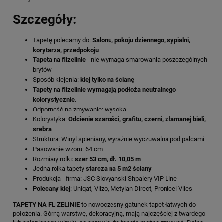
Szczegóły:
Tapetę polecamy do:
Salonu, pokoju dziennego, sypialni,
korytarza, przedpokoju
Tapeta na flizelinie
- nie wymaga smarowania poszczególnych
brytów
Sposób klejenia:
klej tylko na ścianę
Tapety na flizelinie wymagają podłoża neutralnego
kolorystycznie.
Odporność na zmywanie: wysoka
Kolorystyka:
Odcienie szarości, grafitu, czerni, złamanej bieli,
srebra
Struktura: Winyl spieniany, wyrażnie wyczuwalna pod palcami
Pasowanie wzoru: 64 cm
Rozmiary rolki:
szer 53 cm, dł. 10,05 m
Jedna rolka tapety
starcza na 5 m2 ściany
Produkcja - firma: JSC Slovyanski Shpalery VIP Line
Polecany klej
: Uniqat, Vlizo, Metylan Direct, Pronicel Vlies
TAPETY NA FLIZELINIE
to nowoczesny gatunek tapet łatwych do
położenia. Górną warstwę, dekoracyjną, mają najczęściej z twardego