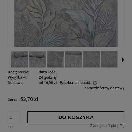
Dostępność:
duża ilość
Wysyłka w:
24 godziny
Dostawa:
od 16,90 zł
- Paczkomat Inpost.
sprawdź formy dostawy
53,70 zł
Cena:
DO KOSZYKA
Zyskujesz
1
pkt [
?
]
szt.