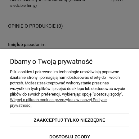
siedzibie firmy)
OPINIE O PRODUKCIE (0)
Imię lub pseudonim:
Dbamy o Twoją prywatność
Twoja opinia:
Pliki cookies i pokrewne im technologie umożliwiają poprawne
działanie strony i pomagają nam dostosować ofertę do Twoich
potrzeb. Możesz zaakceptować wykorzystanie przez nas
wszystkich tych plików i przejść do sklepu lub dostosować użycie
plików do swoich preferencji, wybierając opcję "Dostosuj zgody".
Więcej o plikach cookies przeczytasz w naszej Polityce
prywatności.
WYŚLIJ
ZAAKCEPTUJ TYLKO NIEZBĘDNE
DOSTOSUJ ZGODY