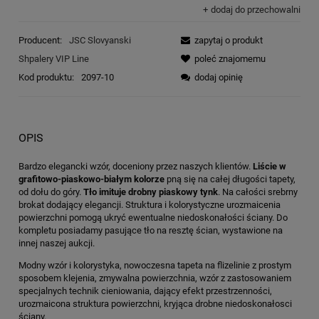
dodaj do przechowalni
Producent:
JSC Slovyanski
zapytaj o produkt
Shpalery VIP Line
poleć znajomemu
Kod produktu:
2097-10
dodaj opinię
OPIS
Bardzo elegancki wzór, doceniony przez naszych klientów.
Liście w
grafitowo-piaskowo-białym kolorze
pną się na całej długości tapety,
od dołu do góry.
Tło imituje drobny piaskowy tynk
. Na całości srebrny
brokat dodający elegancji. Struktura i kolorystyczne urozmaicenia
powierzchni pomogą ukryć ewentualne niedoskonałości ściany. Do
kompletu posiadamy pasujące tło na resztę ścian, wystawione na
innej naszej aukcji.
Modny wzór i kolorystyka, nowoczesna tapeta na flizelinie z prostym
sposobem klejenia, zmywalna powierzchnia, wzór z zastosowaniem
specjalnych technik cieniowania, dający efekt przestrzenności,
urozmaicona struktura powierzchni, kryjąca drobne niedoskonałosci
ściany.