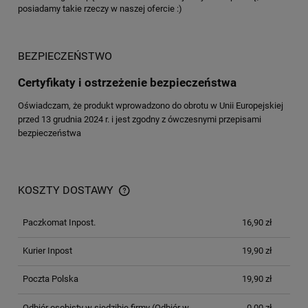
posiadamy takie rzeczy w naszej ofercie :)
BEZPIECZEŃSTWO
Certyfikaty i ostrzeżenie bezpieczeństwa
Oświadczam, że produkt wprowadzono do obrotu w Unii Europejskiej
przed 13 grudnia 2024 r. i jest zgodny z ówczesnymi przepisami
bezpieczeństwa
KOSZTY DOSTAWY
Paczkomat Inpost.
16,90 zł
Kurier Inpost
19,90 zł
Poczta Polska
19,90 zł
Odbiór osobisty w siedzibie firmy
(Odbiór w
0,00 zł