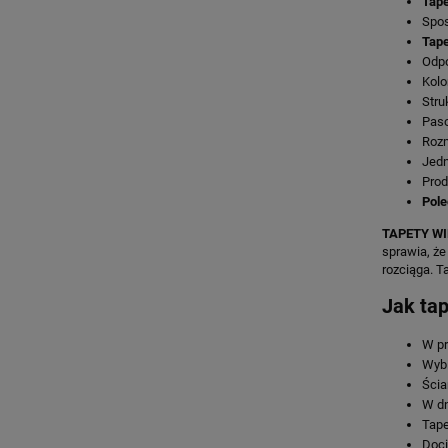
Tape
Spos
Tape
Odp
Kolo
Stru
Paso
Rozm
Jedn
Prod
Pole
TAPETY WI
sprawia, że
rozciąga. T
Jak ta
W pr
Wybi
Ścia
W dn
Tape
Doci