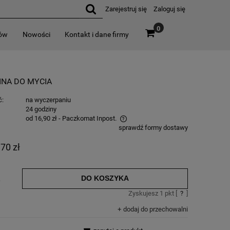
Zarejestruj się
Zaloguj się
0
rów
Nowości
Kontakt i dane firmy
INA DO MYCIA
ć:
na wyczerpaniu
:
24 godziny
od 16,90 zł
- Paczkomat Inpost.
sprawdź formy dostawy
,70 zł
DO KOSZYKA
.
Zyskujesz
1
pkt [
?
]
dodaj do przechowalni