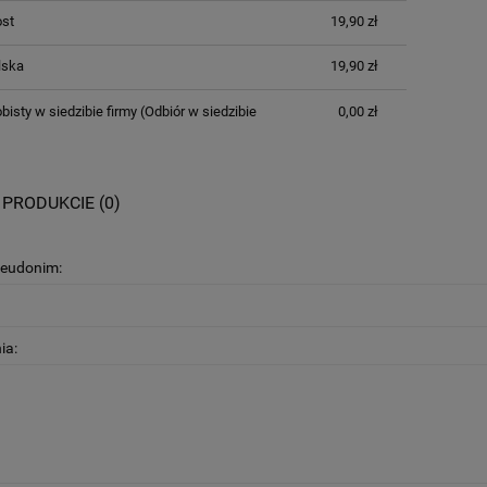
ost
19,90 zł
lska
19,90 zł
bisty w siedzibie firmy
(Odbiór w siedzibie
0,00 zł
 PRODUKCIE (0)
seudonim:
ia: