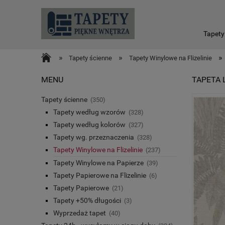
Tapety
»
»
»
Tapety ścienne
Tapety Winylowe na Flizelinie
MENU
TAPETA 
Tapety ścienne
(350)
Tapety według wzorów
(328)
Tapety według kolorów
(327)
Tapety wg. przeznaczenia
(328)
Tapety Winylowe na Flizelinie
(237)
Tapety Winylowe na Papierze
(39)
Tapety Papierowe na Flizelinie
(6)
Tapety Papierowe
(21)
Tapety +50% długości
(3)
Wyprzedaż tapet
(40)