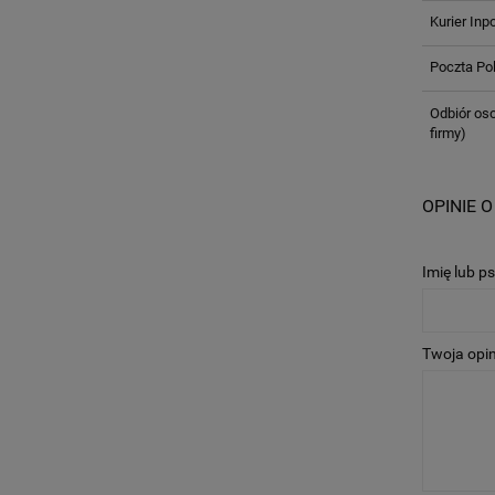
Kurier Inp
Poczta Po
Odbiór oso
firmy)
OPINIE O
Imię lub p
Twoja opin