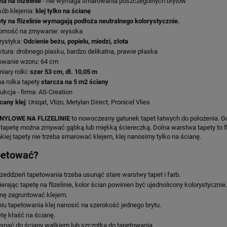
ta na flizelinie
- nie wymaga smarowania poszczególnych brytów
ób klejenia:
klej tylko na ścianę
ty na flizelinie wymagają podłoża neutralnego kolorystycznie.
orność na zmywanie: wysoka
rystyka:
Odcienie beżu, popielu, miedzi, złota
ktura: drobnego piasku, bardzo delikatna, prawie płaska
wanie wzoru: 64 cm
iary rolki:
szer 53 cm, dł. 10,05 m
a rolka tapety
starcza na 5 m2 ściany
ukcja - firma: AS-Creation
cany klej
: Uniqat, Vlizo, Metylan Direct, Pronicel Vlies
NYLOWE NA FLIZELINIE
to nowoczesny gatunek tapet łatwych do położenia. Gó
 tapetę można zmywać gąbką lub miękką ściereczką. Dolna warstwa tapety to flizel
akiej tapety nie trzeba smarować klejem, klej nanosimy tylko na ścianę.
petować?
zeddzień tapetowania trzeba usunąć stare warstwy tapet i farb.
erając tapetę na flizelinie, kolor ścian powinien być ujednolicony kolorystycznie.
nę zagruntować klejem.
iu tapetowania klej nanosić na szerokość jednego brytu.
tę kłaść na ścianę.
snąć do ściany wałkiem lub szczotką do tapetowania.