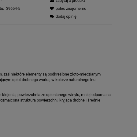
-
zapytaj o produkt
tu:
39654-5
poleć znajomemu
dodaj opinię
m, zaś niektóre elementy są podkreślone złoto-miedzianym
jącym splot drobnego worka, w kolorze naturalnego lnu.
 klejenia, powierzchnia ze spienianego winylu, mniej odporna na
ozmaicona struktura powierzchni, kryjąca drobne i średnie