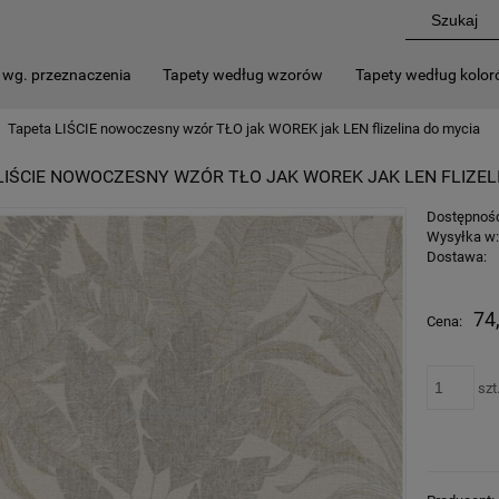
 wg. przeznaczenia
Tapety według wzorów
Tapety według kolo
Tapeta LIŚCIE nowoczesny wzór TŁO jak WOREK jak LEN flizelina do mycia
LIŚCIE NOWOCZESNY WZÓR TŁO JAK WOREK JAK LEN FLIZEL
Dostępnoś
Wysyłka w
Dostawa:
74
Cena:
szt