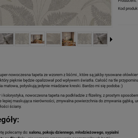
Producent:
Kod produk
super-nowoczesna tapeta ze wzorem z liśćmi , które są jakby rysowane ołówkie
który pięknie będzie opalizował pod wpływem światła. Całość na tle przypomina
a matowa, połyskują jedynie miadziane kreski. Bardzo mi się podoba :)
i kolorystyka, nowoczesna tapeta na podkładzie z flizeliny, z prostym sposobem
le lepiej maskująca nierówności, zmywalna powierzchnia do zmywania gąbką, ur
ości ściany.
góły:
tę polecamy do:
salonu, pokoju dziennego, młodzieżowego, sypialni