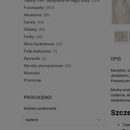
Tapety 24h - wysyłamy w ciągu doby
(324)
Fototapety
(907)
Akcesoria
(85)
Ceraty
(94)
Okleiny
(94)
Farby
(68)
Maty łazienkowe
(20)
Folie statyczne
(7)
Dywaniki
(2)
OPIS
Wyroby styropianowe
(52)
Niezykła i 
Nowości
dodatkiem, 
Promocje
Powierzczni
Modny wzór 
zadarcia, a
PRODUCENCI
niedoskonał
Wybierz producenta
Szcze
Tape