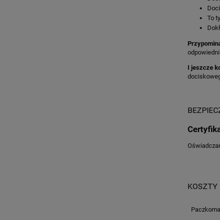
Doci
To ty
Dokł
Przypomina
odpowiedni 
I jeszcze k
dociskowego
BEZPIE
Certyfik
Oświadczam,
KOSZTY
Paczkomat