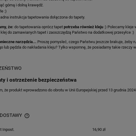
ąć górną i dolną krawędź.
le :)
adna instrukcja tapetowania dołączona do tapety.
my, że:
do tapetowania oprócz tapet
potrzeba również kleju
:) Polecamy kleje
klej do zamawianych tapet i zaoszczędzą Państwo na dodatkowej przesyłce :)
onieczne narzędzia...
Proszę pomysleć, czego Państwu jeszcze brakuje, żeby ru
 lub pędzla do nakładania kleju? Tylko wspomnę, że posiadamy takie rzeczy w 
CZEŃSTWO
aty i ostrzeżenie bezpieczeństwa
 że produkt wprowadzono do obrotu w Unii Europejskiej przed 13 grudnia 2024 
 DOSTAWY
 Inpost.
16,90 zł