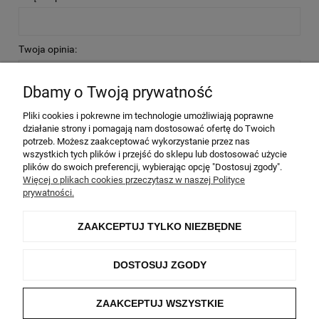
Twoja opinia:
Dbamy o Twoją prywatność
Pliki cookies i pokrewne im technologie umożliwiają poprawne
działanie strony i pomagają nam dostosować ofertę do Twoich
potrzeb. Możesz zaakceptować wykorzystanie przez nas
WYŚLIJ
wszystkich tych plików i przejść do sklepu lub dostosować użycie
plików do swoich preferencji, wybierając opcję "Dostosuj zgody".
Więcej o plikach cookies przeczytasz w naszej Polityce
prywatności.
Informacje
ZAAKCEPTUJ TYLKO NIEZBĘDNE
Moje konto
DOSTOSUJ ZGODY
O nas
ZAAKCEPTUJ WSZYSTKIE