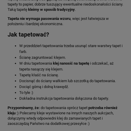
tapety to papier, dobrze tuszujący ewentualne niedoskonałości ściany.
Taką tapetę
kleimy w sposób tradycyjny
.
Tapeta nie wymaga pasowania wzoru
, więc jest łatwiejsza w
położeniu i bardziej ekonomiczna.
Jak tapetować?
W przeddzień tapetowania trzeba usunąć stare warstwy tapet i
farb.
Ścianę zagruntować klejem.
W dniu tapetowania
klej nanosić na tapetę
i odczekać, aż
tapeta nasączy się klejem.
Tapetę kłaść na ścianę.
Docisnąć do ściany wałkiem lub szczotką do tapetowania.
Dociąć górną i dolną krawędź.
To tyle :)
Dokładna instrukcja tapetowania dołączona do tapety.
Przypominamy, że:
do tapetowania oprócz tapet
potrzeba również
kleju
:) Polecamy kleje wystawione na innych naszych aukcjach,
dołączymy wtedy odpowiedni klej do zamawianych tapet i
zaoszczędzą Państwo na dodatkowej przesyłce :)