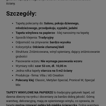
ściany.
Szczegóły:
Tapetę polecamy do:
Salonu, pokoju dziennego,
młodzieżowego, przedpokoju, sypialni, jadalni
Tapeta winylowa na papierze
- klej nanosimy na tepetę
Sposób klejenia:
Tradycyjny
Odporność na zmywanie:
bardzo wysoka
Kolorystyka:
Odcienie złamanej bieli
Struktura: Zróżnicowana, winyl spieniany, dający zróżnicowanie
grubości
Pasowanie wzoru:
Nie wymaga pasowania wzoru
Wymiary rolki:
szer 53 cm, dł. 10,05 m
Jedna rolka tapety
starcza na 5 m2 ściany
Produkcja - firma: Vilia / AS Creation
Polecany klej
: Classic, Metylan Special, Pronicel W, Specjal
Mix
TAPETY WINYLOWE NA PAPIERZE
to tradycyjny gatunek tapet, od
dawna obecny na rynku i doceniany za bardzo dobrą jakość. Górną
warstwę, dekoracyjną, mają ze spienionego winylu, co sprawia, że
tapetę
można zmywać gąbką lub miękką ściereczką
. Dolna warstwa