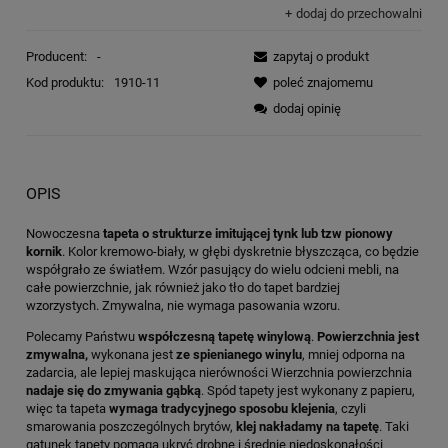
dodaj do przechowalni
Producent:
-
zapytaj o produkt
Kod produktu:
1910-11
poleć znajomemu
dodaj opinię
OPIS
Nowoczesna
tapeta o strukturze imitującej tynk lub tzw pionowy
kornik
. Kolor kremowo-biały, w głębi dyskretnie błyszcząca, co będzie
współgrało ze światłem. Wzór pasujący do wielu odcieni mebli, na
całe powierzchnie, jak również jako tło do tapet bardziej
wzorzystych. Zmywalna, nie wymaga pasowania wzoru.
Polecamy Państwu
współczesną tapetę winylową
.
Powierzchnia jest
zmywalna,
wykonana jest
ze spienianego winylu
, mniej odporna na
zadarcia, ale lepiej maskująca nierówności Wierzchnia powierzchnia
nadaje się do zmywania gąbką
. Spód tapety jest wykonany z papieru,
więc ta tapeta
wymaga tradycyjnego sposobu klejenia
, czyli
smarowania poszczególnych brytów,
klej nakładamy na tapetę
. Taki
gatunek tapety pomaga ukryć drobne i średnie niedoskonałości