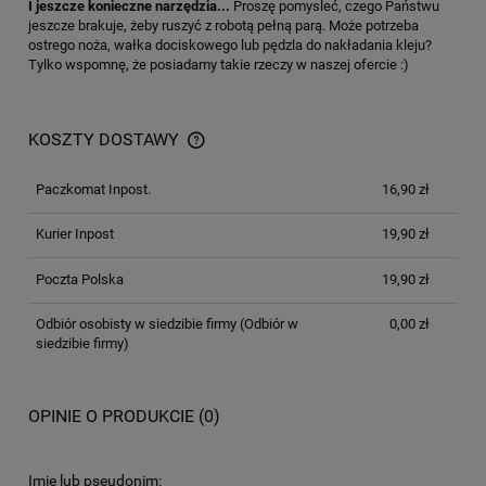
I jeszcze konieczne narzędzia...
Proszę pomysleć, czego Państwu
jeszcze brakuje, żeby ruszyć z robotą pełną parą. Może potrzeba
ostrego noża, wałka dociskowego lub pędzla do nakładania kleju?
Tylko wspomnę, że posiadamy takie rzeczy w naszej ofercie :)
KOSZTY DOSTAWY
Paczkomat Inpost.
16,90 zł
Kurier Inpost
19,90 zł
Poczta Polska
19,90 zł
Odbiór osobisty w siedzibie firmy
(Odbiór w
0,00 zł
siedzibie firmy)
OPINIE O PRODUKCIE (0)
Imię lub pseudonim: