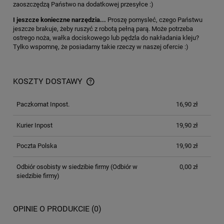
zaoszczędzą Państwo na dodatkowej przesyłce :)
I jeszcze konieczne narzędzia...
Proszę pomysleć, czego Państwu
jeszcze brakuje, żeby ruszyć z robotą pełną parą. Może potrzeba
ostrego noża, wałka dociskowego lub pędzla do nakładania kleju?
Tylko wspomnę, że posiadamy takie rzeczy w naszej ofercie :)
KOSZTY DOSTAWY
Paczkomat Inpost.
16,90 zł
Kurier Inpost
19,90 zł
Poczta Polska
19,90 zł
Odbiór osobisty w siedzibie firmy
(Odbiór w
0,00 zł
siedzibie firmy)
OPINIE O PRODUKCIE (0)