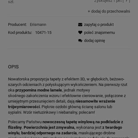
Zyskujesz
1
pkt [
?
]
szt.
dodaj do przechowalni
Producent:
Erismann
zapytaj o produkt
Kod produktu:
10471-15
poleć znajomemu
dodaj opinię
OPIS
Nowatorska propozycja tapety z efektem 3D, w głębokich, beżowo-
szarych odcieniach z połyskującym wykończeniem. Na pierwszy rzut
oka
przypomina modne lamele
, jednak motywy
skośnego zakończenia wzoru i efektowne cieniowanie, połączone z
umiejętnym przesunięciem detali, dają
niesamowite wrażenie
trójwymiarowości
. Pięknie ozdobi główną ścianę salonu lub
sypialni. Wzór nietuzinkowy i niebanalny, polecam!
Polecamy Państwu
nowoczesną tapetę winylową na podkładzie z
flizeliny
.
Powierzchnia jest zmywalna,
wykonana jest
z twardego
winylu
,
bardziej odpornego na zadarcia
, maskującego drobne