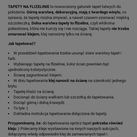
TAPETY NA FLIZELINIE
to nowoczesny gatunek tapet łatwych do
położenia.
Górną warstwę, dekoracyjną, mają z twardego winylu
, co
sprawia, że tapetę można zmywać, a nawet czasem szorować miękką
szczoteczką.
Dolna warstwa tapety to flizelina
, czyli włóknina
poliestrowa, która nie kurczy się i nie rozciąga. Takiej tapety
nie trzeba
smarować klejem
, klej nanosimy tylko na ścianę.
Jak tapetować?
W przeddzień tapetowania trzeba usunąć stare warstwy tapet i
farb.
Wybierając tapetę na flizelinie, kolor ścian powinien być
ujednolicony kolorystycznie.
Ścianę zagruntować klejem.
W dniu tapetowania
klej nanosić na ścianę
na szerokość jednego
brytu.
Tapetę kłaść na ścianę.
Docisnąć do ściany wałkiem lub szczotką do tapetowania.
Dociąć górną i dolną krawędź.
To tyle :)
Dokładna instrukcja tapetowania dołączona do tapety.
Przypominamy, że:
do tapetowania oprócz tapet
potrzeba również
kleju
:) Polecamy kleje wystawione na innych naszych aukcjach,
dołączymy wtedy odpowiedni klej do zamawianych tapet i