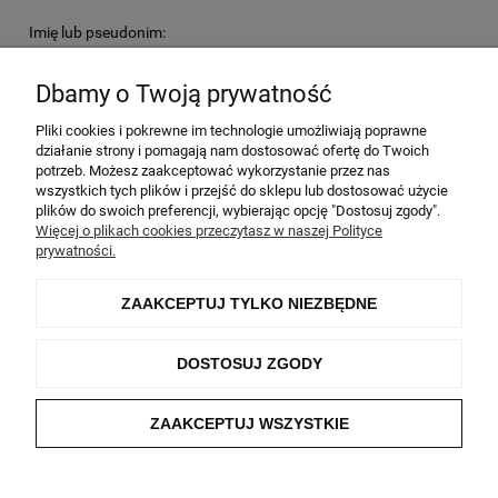
Imię lub pseudonim:
Dbamy o Twoją prywatność
Twoja opinia:
Pliki cookies i pokrewne im technologie umożliwiają poprawne
działanie strony i pomagają nam dostosować ofertę do Twoich
potrzeb. Możesz zaakceptować wykorzystanie przez nas
wszystkich tych plików i przejść do sklepu lub dostosować użycie
plików do swoich preferencji, wybierając opcję "Dostosuj zgody".
Więcej o plikach cookies przeczytasz w naszej Polityce
prywatności.
WYŚLIJ
ZAAKCEPTUJ TYLKO NIEZBĘDNE
DOSTOSUJ ZGODY
Informacje
ZAAKCEPTUJ WSZYSTKIE
Moje konto
O nas