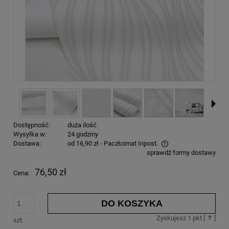
Dostępność:
duża ilość
Wysyłka w:
24 godziny
Dostawa:
od 16,90 zł
- Paczkomat Inpost.
sprawdź formy dostawy
76,50 zł
Cena:
DO KOSZYKA
Zyskujesz
1
pkt [
?
]
szt.