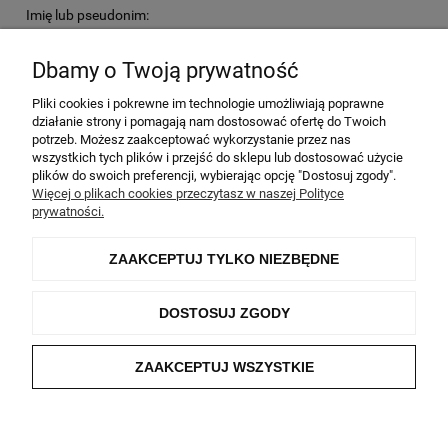
Imię lub pseudonim:
Dbamy o Twoją prywatność
Twoja opinia:
Pliki cookies i pokrewne im technologie umożliwiają poprawne
działanie strony i pomagają nam dostosować ofertę do Twoich
potrzeb. Możesz zaakceptować wykorzystanie przez nas
wszystkich tych plików i przejść do sklepu lub dostosować użycie
plików do swoich preferencji, wybierając opcję "Dostosuj zgody".
Więcej o plikach cookies przeczytasz w naszej Polityce
prywatności.
WYŚLIJ
ZAAKCEPTUJ TYLKO NIEZBĘDNE
DOSTOSUJ ZGODY
Informacje
ZAAKCEPTUJ WSZYSTKIE
Moje konto
O nas