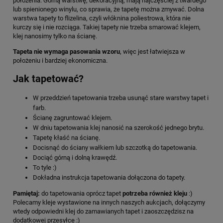
położenia. Górną warstwę, dekoracyjną, mają najczęściej z twardego
lub spienionego winylu, co sprawia, że tapetę można zmywać. Dolna
warstwa tapety to flizelina, czyli włóknina poliestrowa, która nie
kurczy się i nie rozciąga. Takiej tapety nie trzeba smarować klejem,
klej nanosimy tylko na ścianę.
Tapeta nie wymaga pasowania wzoru
, więc jest łatwiejsza w
położeniu i bardziej ekonomiczna.
Jak tapetować?
W przeddzień tapetowania trzeba usunąć stare warstwy tapet i
farb.
Ścianę zagruntować klejem.
W dniu tapetowania klej nanosić na szerokość jednego brytu.
Tapetę kłaść na ścianę.
Docisnąć do ściany wałkiem lub szczotką do tapetowania.
Dociąć górną i dolną krawędź.
To tyle :)
Dokładna instrukcja tapetowania dołączona do tapety.
Pamiętaj:
do tapetowania oprócz tapet
potrzeba również kleju
:)
Polecamy kleje wystawione na innych naszych aukcjach, dołączymy
wtedy odpowiedni klej do zamawianych tapet i zaoszczędzisz na
dodatkowej przesyłce :)