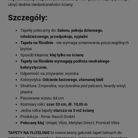
ukryć drobne niedoskonałości ściany.
Szczegóły:
Tapetę polecamy do:
Salonu, pokoju dziennego,
młodzieżowego, przedpokoju, sypialni
Tapeta na flizelinie
- nie wymaga smarowania poszczególnych
brytów
Sposób klejenia:
klej tylko na ścianę
Tapety na flizelinie wymagają podłoża neutralnego
kolorystycznie.
Odporność na zmywanie: wysoka
Kolorystyka:
Odcienie beżowego, złamanej bieli
Struktura: Zmywalna, wyczuwalna pod palcami, twardy winyl,
płaska
Pasowanie wzoru: 64 cm
Rozmiary rolki:
szer 53 cm, dł. 10,05 m
Jedna rolka tapety
starcza na 5 m2 ściany
Produkcja - firma: Rasch GmbH
Polecany klej
: Uniqat, Vlizo, Metylan Direct, Pronicel Vlies
TAPETY NA FLIZELINIE
to nowoczesny gatunek tapet łatwych do