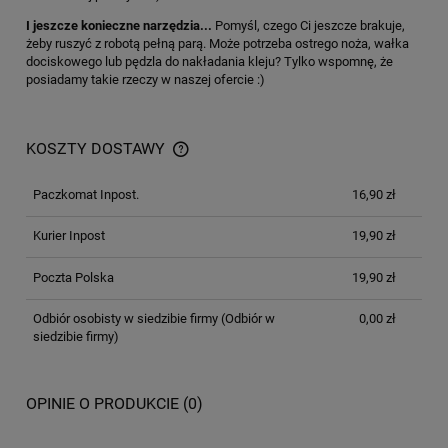
I jeszcze konieczne narzędzia...
Pomyśl, czego Ci jeszcze brakuje,
żeby ruszyć z robotą pełną parą. Może potrzeba ostrego noża, wałka
dociskowego lub pędzla do nakładania kleju? Tylko wspomnę, że
posiadamy takie rzeczy w naszej ofercie :)
KOSZTY DOSTAWY
Paczkomat Inpost.
16,90 zł
Kurier Inpost
19,90 zł
Poczta Polska
19,90 zł
Odbiór osobisty w siedzibie firmy
(Odbiór w
0,00 zł
siedzibie firmy)
OPINIE O PRODUKCIE (0)