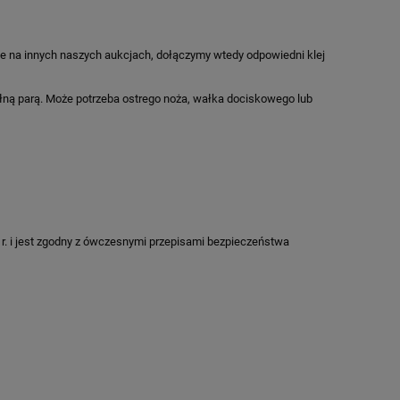
ne na innych naszych aukcjach, dołączymy wtedy odpowiedni klej
ełną parą. Może potrzeba ostrego noża, wałka dociskowego lub
)
r. i jest zgodny z ówczesnymi przepisami bezpieczeństwa