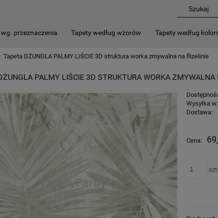
 wg. przeznaczenia
Tapety według wzorów
Tapety według kolo
Tapeta DŻUNGLA PALMY LIŚCIE 3D struktura worka zmywalna na flizelinie
DŻUNGLA PALMY LIŚCIE 3D STRUKTURA WORKA ZMYWALNA N
Dostępnoś
Wysyłka w
Dostawa:
69
Cena:
szt