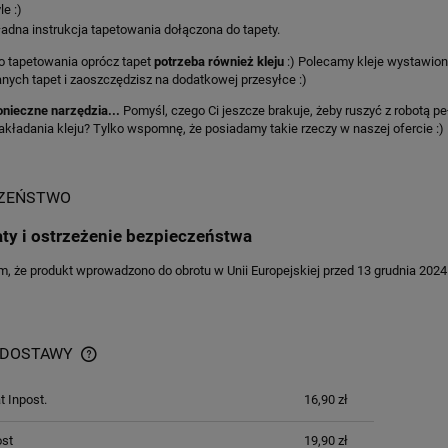
le :)
adna instrukcja tapetowania dołączona do tapety.
o tapetowania oprócz tapet
potrzeba również kleju
:) Polecamy kleje wystawio
ych tapet i zaoszczędzisz na dodatkowej przesyłce :)
onieczne narzędzia...
Pomyśl, czego Ci jeszcze brakuje, żeby ruszyć z robotą p
akładania kleju? Tylko wspomnę, że posiadamy takie rzeczy w naszej ofercie :
CZEŃSTWO
aty i ostrzeżenie bezpieczeństwa
 że produkt wprowadzono do obrotu w Unii Europejskiej przed 13 grudnia 2024 
 DOSTAWY
 Inpost.
16,90 zł
ost
19,90 zł