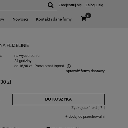
Zarejestruj się
Zaloguj się
0
rów
Nowości
Kontakt i dane firmy
A FLIZELINIE
ć:
na wyczerpaniu
:
24 godziny
od 16,90 zł
- Paczkomat Inpost.
sprawdź formy dostawy
,30 zł
DO KOSZYKA
.
Zyskujesz
1
pkt [
?
]
dodaj do przechowalni