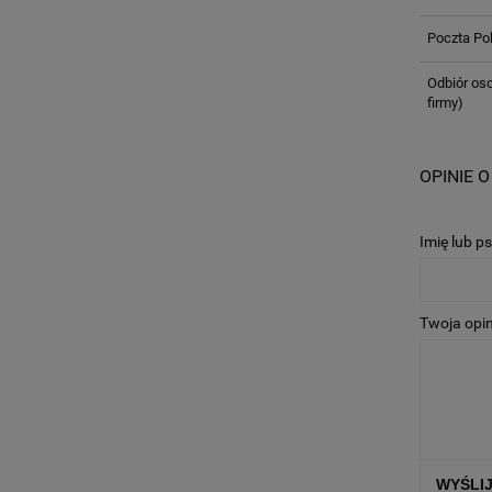
Poczta Po
Odbiór oso
firmy)
OPINIE O
Imię lub p
Twoja opin
WYŚLI