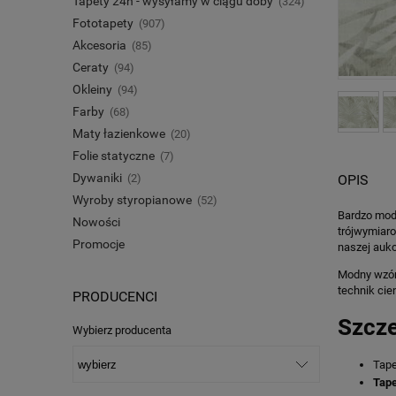
Tapety 24h - wysyłamy w ciągu doby
(324)
Fototapety
(907)
Akcesoria
(85)
Ceraty
(94)
Okleiny
(94)
Farby
(68)
Maty łazienkowe
(20)
Folie statyczne
(7)
Dywaniki
(2)
OPIS
Wyroby styropianowe
(52)
Bardzo modn
Nowości
trójwymiaro
Promocje
naszej aukc
Modny wzór 
technik cie
PRODUCENCI
Szcz
Wybierz producenta
Tape
Tape