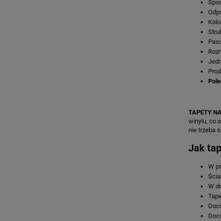
Spos
Odp
Kolo
Stru
Paso
Rozm
Jedn
Prod
Pole
TAPETY NA
winylu, co 
nie trzeba
Jak ta
W pr
Ścia
W dn
Tape
Doci
Doci