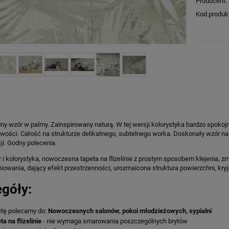
Producent:
Kod produk
y wzór w palmy. Zainspirowany naturą. W tej wersji kolorystyka bardzo spokoj
wości. Całość na strukturze delikatnego, subtelnego worka. Doskonały wzór na 
ji. Godny polecenia.
i kolorystyka, nowoczesna tapeta na flizelinie z prostym sposobem klejenia,
niowania, dający efekt przestrzenności, urozmaicona struktura powierzchni, kry
egóły:
tę polecamy do:
Nowoczesnych salonów, pokoi młodzieżowych, sypialni
ta na flizelinie
- nie wymaga smarowania poszczególnych brytów