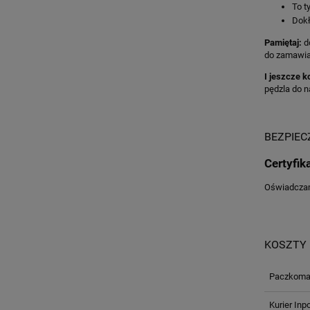
To ty
Dokł
Pamiętaj:
d
do zamawian
I jeszcze k
pędzla do n
BEZPIE
Certyfik
Oświadczam,
KOSZTY
Paczkomat
Kurier Inp