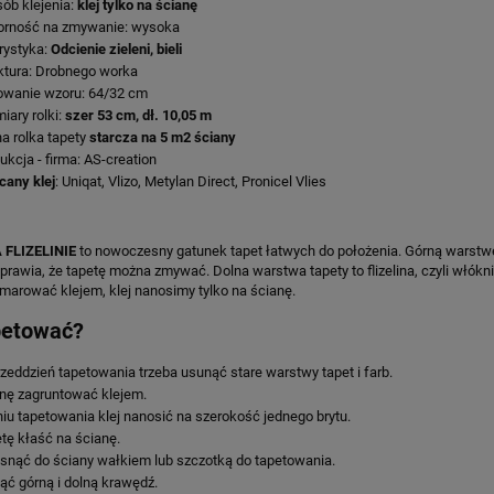
ób klejenia:
klej tylko na ścianę
orność na zmywanie: wysoka
rystyka:
Odcienie zieleni, bieli
ktura: Drobnego worka
wanie wzoru:
64/32 cm
iary rolki:
szer 53 cm, dł. 10,05 m
a rolka tapety
starcza na 5 m2 ściany
ukcja - firma: AS-creation
cany klej
: Uniqat, Vlizo, Metylan Direct, Pronicel Vlies
 FLIZELINIE
to nowoczesny gatunek tapet łatwych do położenia. Górną warstwę
sprawia, że tapetę można zmywać. Dolna warstwa tapety to flizelina, czyli włóknina
 smarować klejem, klej nanosimy tylko na ścianę.
petować?
zeddzień tapetowania trzeba usunąć stare warstwy tapet i farb.
nę zagruntować klejem.
iu tapetowania klej nanosić na szerokość jednego brytu.
tę kłaść na ścianę.
snąć do ściany wałkiem lub szczotką do tapetowania.
ąć górną i dolną krawędź.