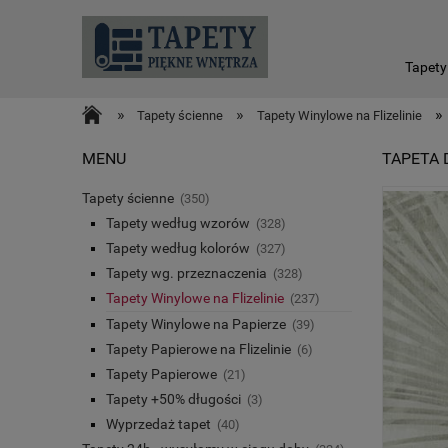
Tapety
»
»
»
Tapety ścienne
Tapety Winylowe na Flizelinie
MENU
TAPETA 
Tapety ścienne
(350)
Tapety według wzorów
(328)
Tapety według kolorów
(327)
Tapety wg. przeznaczenia
(328)
Tapety Winylowe na Flizelinie
(237)
Tapety Winylowe na Papierze
(39)
Tapety Papierowe na Flizelinie
(6)
Tapety Papierowe
(21)
Tapety +50% długości
(3)
Wyprzedaż tapet
(40)