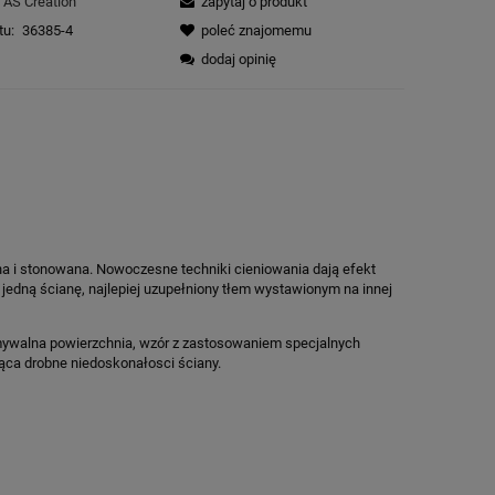
AS Creation
zapytaj o produkt
tu:
36385-4
poleć znajomemu
dodaj opinię
na i stonowana. Nowoczesne techniki cieniowania dają efekt
jedną ścianę, najlepiej uzupełniony tłem wystawionym na innej
 zmywalna powierzchnia, wzór z zastosowaniem specjalnych
jąca drobne niedoskonałosci ściany.