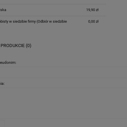
lska
19,90 zł
bisty w siedzibie firmy
(Odbiór w siedzibie
0,00 zł
 PRODUKCIE (0)
seudonim:
ia:
J