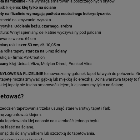
ta na flizelinie
- nie wymaga smarowania poszczególnych brytów
ób klejenia:
klej tylko na ścianę
ty na flizelinie wymagają podłoża neutralnego kolorystycznie.
orność na zmywanie: wysoka
rystyka:
Odcienie beżu, czarnego, srebra
ktura: Winyl spieniany, delikatnie wyczywalny pod palcami
wanie wzoru: 64 cm
iary rolki:
szer 53 cm, dł. 10,05 m
a rolka tapety
starcza na 5 m2 ściany
ukcja - firma: AS-Creation
cany klej
: Uniqat, Vlizo, Metylan Direct, Pronicel Vlies
NYLOWE NA FLIZELINIE
to nowoczesny gatunek tapet łatwych do położenia. Gó
 tapetę można zmywać gąbką lub miękką ściereczką. Dolna warstwa tapety to flizel
akiej tapety nie trzeba smarować klejem, klej nanosimy tylko na ścianę.
petować?
zeddzień tapetowania trzeba usunąć stare warstwy tapet i farb.
nę zagruntować klejem.
iu tapetowania klej nanosić na szerokość jednego brytu.
tę kłaść na ścianę.
snąć do ściany wałkiem lub szczotką do tapetowania.
ąć górną i dolną krawędź.