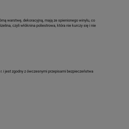
rną warstwę, dekoracyjną, mają ze spienionego winylu, co
ina, czyli włóknina poliestrowa, która nie kurczy się i nie
r. i jest zgodny z ówczesnymi przepisami bezpieczeństwa