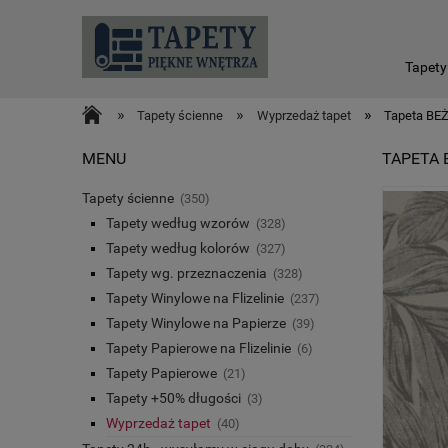
Tapety
»
»
»
Tapety ścienne
Wyprzedaż tapet
Tapeta BEŻ
MENU
TAPETA 
Tapety ścienne
(350)
Tapety według wzorów
(328)
Tapety według kolorów
(327)
Tapety wg. przeznaczenia
(328)
Tapety Winylowe na Flizelinie
(237)
Tapety Winylowe na Papierze
(39)
Tapety Papierowe na Flizelinie
(6)
Tapety Papierowe
(21)
Tapety +50% długości
(3)
Wyprzedaż tapet
(40)