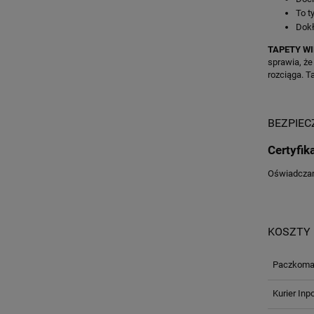
To ty
Dokł
TAPETY WI
sprawia, że
rozciąga. T
BEZPIE
Certyfik
Oświadczam,
KOSZTY
Paczkomat
Kurier Inp