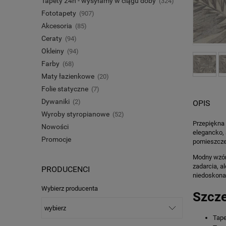
Tapety 24h - wysyłamy w ciągu doby
(324)
Fototapety
(907)
Akcesoria
(85)
Ceraty
(94)
Okleiny
(94)
Farby
(68)
Maty łazienkowe
(20)
Folie statyczne
(7)
Dywaniki
(2)
OPIS
Wyroby styropianowe
(52)
Przepiękna 
Nowości
elegancko, 
Promocje
pomieszczen
Modny wzór 
zadarcia, a
PRODUCENCI
niedoskonał
Wybierz producenta
Szcze
Tape