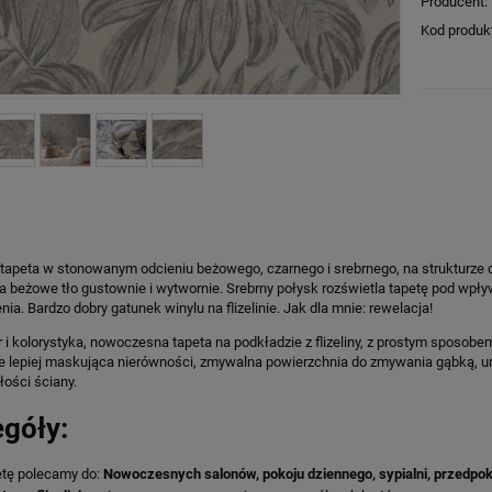
Producent:
Kod produk
tapeta w stonowanym odcieniu beżowego, czarnego i srebrnego, na strukturze d
a beżowe tło gustownie i wytwornie. Srebrny połysk rozświetla tapetę pod wpł
ia. Bardzo dobry gatunek winylu na flizelinie. Jak dla mnie: rewelacja!
i kolorystyka, nowoczesna tapeta na podkładzie z flizeliny, z prostym sposobem
le lepiej maskująca nierówności, zmywalna powierzchnia do zmywania gąbką, ur
ości ściany.
góły:
tę polecamy do:
Nowoczesnych salonów, pokoju dziennego, sypialni, przedpoko