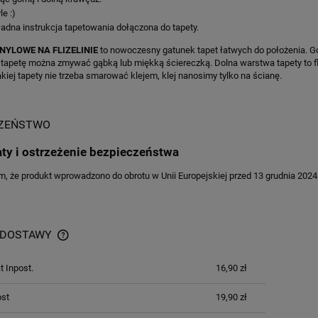
le :)
adna instrukcja tapetowania dołączona do tapety.
NYLOWE NA FLIZELINIE
to nowoczesny gatunek tapet łatwych do położenia. Gó
 tapetę można zmywać gąbką lub miękką ściereczką. Dolna warstwa tapety to flizel
akiej tapety nie trzeba smarować klejem, klej nanosimy tylko na ścianę.
CZEŃSTWO
aty i ostrzeżenie bezpieczeństwa
 że produkt wprowadzono do obrotu w Unii Europejskiej przed 13 grudnia 2024 
 DOSTAWY
 Inpost.
16,90 zł
ost
19,90 zł