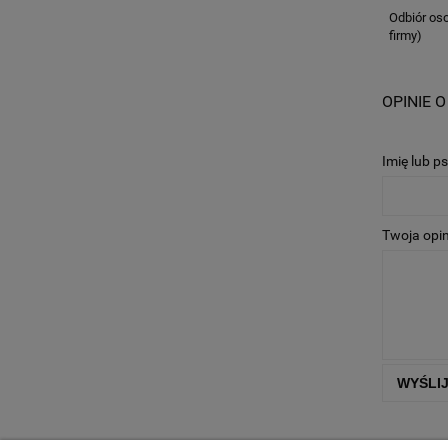
Odbiór oso
firmy)
OPINIE O
Imię lub p
Twoja opin
WYŚLI