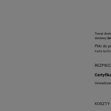
Towar dost
dostawy (
k
Pliki do p
Karta techn
BEZPIE
Certyfik
Oświadczam,
KOSZTY