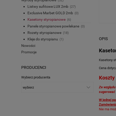
(52)
Listwy sufitowe LUX 2mb
(27)
Exclusive Marbet GOLD 2mb
(0)
Kasetony styropianowe
(6)
Panele styropianowe powlekane
(0)
Rozety styropianowe
(18)
OPIS
Kleje do styropianu
(1)
Nowości
Kaseton
Promocje
Kasetony s
PRODUCENCI
Cena dotycz
Koszty 
Wybierz producenta
Ze względu 
sugerować 
W jednej pa
Zamówienia
Nie ma możl