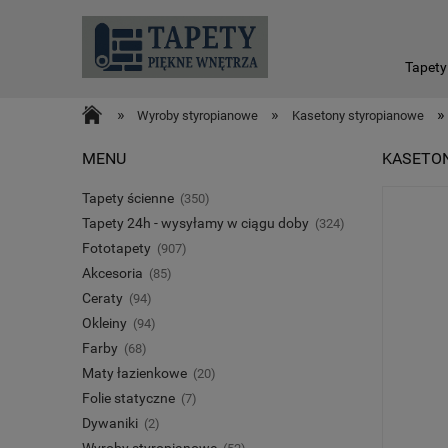
Tapety
»
»
»
Wyroby styropianowe
Kasetony styropianowe
MENU
KASETO
Tapety ścienne
(350)
Tapety 24h - wysyłamy w ciągu doby
(324)
Fototapety
(907)
Akcesoria
(85)
Ceraty
(94)
Okleiny
(94)
Farby
(68)
Maty łazienkowe
(20)
Folie statyczne
(7)
Dywaniki
(2)
Wyroby styropianowe