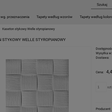
 wg. przeznaczenia
Tapety według wzorów
Tapety według kolo
Kaseton stykowy Welle styropianowy
N STYKOWY WELLE STYROPIANOWY
Dostępnoś
Wysyłka w
Dostawa:
4,4
Cena:
szt
Producent: