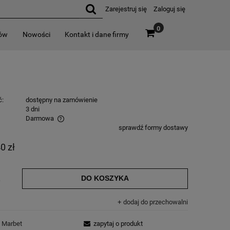
Zarejestruj się
Zaloguj się
0
rów
Nowości
Kontakt i dane firmy
ć:
dostępny na zamówienie
:
3 dni
Darmowa
sprawdź formy dostawy
0 zł
DO KOSZYKA
.
dodaj do przechowalni
Marbet
zapytaj o produkt