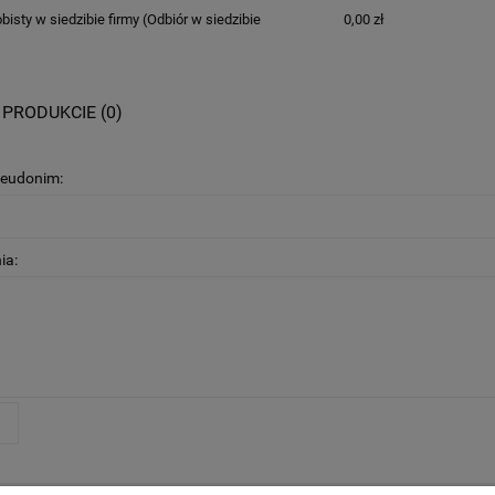
bisty w siedzibie firmy
(Odbiór w siedzibie
0,00 zł
 PRODUKCIE (0)
seudonim:
ia:
J