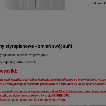
Kod produk
y styropianowe - zmień swój sufit
tyropianowe, odmień swoje wnętrze.
y 1 (jednej) sztuki kasetonu.
wysyłki:
na swój rozmiar, duży gabaryt koszty wysyłki naliczane są indywidualnie. Po zł
się kwotą przesyłki wyliczoną przez system komputerowy, dotyczy ona paczek 
czce jest możliwość wysyłki maksymalnie 35 sztuk kasetonu, ilość ta może j
 tylko po dokonaniu przelewu i wersja KURIER DPD.
iwości łączenia kasetonów i innego typu towaru.