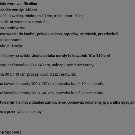
nia warstwa:
flizelina
.
okość ceraty: 140cm
ość: dowolna, minimum 10 cm, maksimum 20 m.
a do utrzymania w czystości.
a i praktyczna.
osowanie: do kuchni, pokoju, salonu, ogrodów, stołówek, przedszkoli.
a: Decorama.
ukcja:
Turcja
.
edajemy na sztuki.
Jedna sztuka ceraty to kawałek 10 x 140 cm!
ebny jest kawałek 20 x 140 cm, należy kupić 2 szt ceraty.
ba 30 x 140 cm, proszę kupić 3 szt ceraty, itd.
ć kawałek ceraty 100 x 140 cm, potrzeba kupić 10 szt ceraty.
ć kawałek ceraty 200 x 140 cm, potrzeba kupić 20 szt ceraty.
 towarem na indywidualne zamówienie, ponieważ odcinamy ją z wałka specjalni
ęc o przemyślane zakupy!
CZEŃSTWO