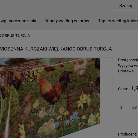
 wg. przeznaczenia
Tapety według wzorów
Tapety według kolo
C OBRUS TURCJA
WIOSENNA KURCZAKI WIELKANOC OBRUS TURCJA
Dostępnoś
Wysyłka w
Dostawa:
1,8
Cena:
szt
Producent: