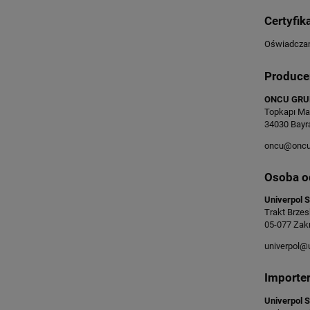
Certyfik
Oświadczam,
Produce
ONCU GRUP
Topkapı Ma
34030 Bayr
oncu@oncug
Osoba o
Univerpol S
Trakt Brzes
05-077 Zakr
univerpol@u
Importe
Univerpol S