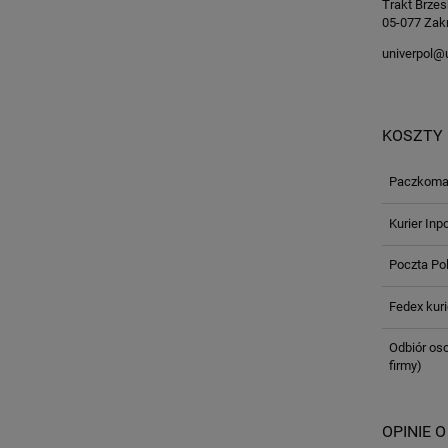
Trakt Brzes
05-077 Zakr
univerpol@u
KOSZTY
Paczkomat
Kurier Inp
Poczta Po
Fedex kuri
Odbiór oso
firmy)
OPINIE O