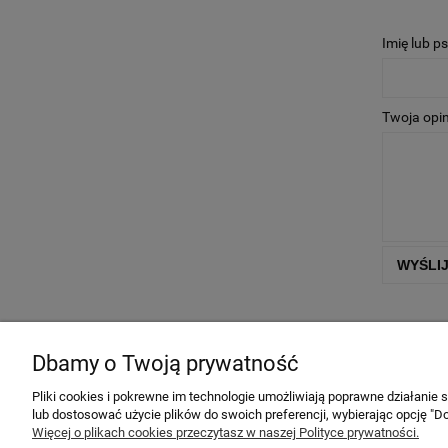
Imię lub p
Twoja opin
WYŚLI
Informacje
Dbamy o Twoją prywatność
Regulamin sklepu
Pliki cookies i pokrewne im technologie umożliwiają poprawne działanie
lub dostosować użycie plików do swoich preferencji, wybierając opcję "Do
Polityka prywatności
Więcej o plikach cookies przeczytasz w naszej Polityce prywatności.
Zwroty i reklamacje