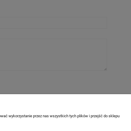
as
rmie
wać wykorzystanie przez nas wszystkich tych plików i przejść do sklepu
akt i dane firmy