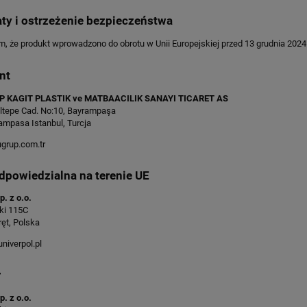
aty i ostrzeżenie bezpieczeństwa
 że produkt wprowadzono do obrotu w Unii Europejskiej przed 13 grudnia 2024 
nt
 KAGIT PLASTIK ve MATBAACILIK SANAYI TICARET AS
ltepe Cad. No:10, Bayrampaşa
ampasa Istanbul, Turcja
rup.com.tr
dpowiedzialna na terenie UE
p. z o.o.
ki 115C
ęt, Polska
niverpol.pl
r
p. z o.o.