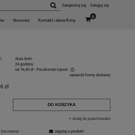
Zarejestruj się
Zaloguj się
0
rów
Nowości
Kontakt i dane firmy
ć:
duża ilość
:
24 godziny
od 16,90 zł
- Paczkomat Inpost.
sprawdź formy dostawy
6 zł
DO KOSZYKA
.
dodaj do przechowalni
Decorama
zapytaj o produkt