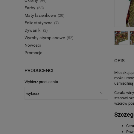
Okleiny
(94)
Farby
(68)
Maty łazienkowe
(20)
Folie statyczne
(7)
Dywaniki
(2)
Wyroby styropianowe
(52)
Nowości
Promocje
OPIS
PRODUCENCI
Mieszkając 
może umożli
Wybierz producenta
uśmiechną :
Cerata winy
stanowi ozd
wzorów poz
Szczeg
Cera
Powi