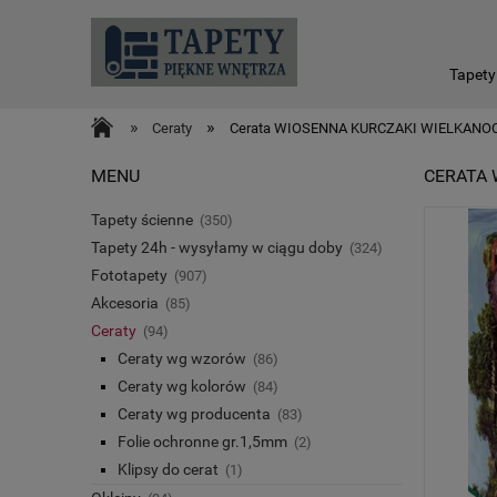
Tapety
»
»
Ceraty
Cerata WIOSENNA KURCZAKI WIELKANO
MENU
CERATA 
Tapety ścienne
(350)
Tapety 24h - wysyłamy w ciągu doby
(324)
Fototapety
(907)
Akcesoria
(85)
Ceraty
(94)
Ceraty wg wzorów
(86)
Ceraty wg kolorów
(84)
Ceraty wg producenta
(83)
Folie ochronne gr.1,5mm
(2)
Klipsy do cerat
(1)