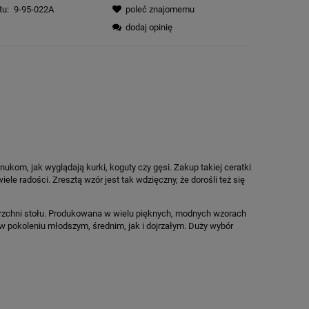
tu:
9-95-022A
poleć znajomemu
dodaj opinię
kom, jak wyglądają kurki, koguty czy gęsi. Zakup takiej ceratki
e radości. Zresztą wzór jest tak wdzięczny, że dorośli też się
ierzchni stołu. Produkowana w wielu pięknych, modnych wzorach
w pokoleniu młodszym, średnim, jak i dojrzałym. Duży wybór