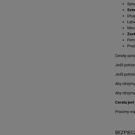
Spod
Szer
Dług
Łatw
Mocn
Zast
Firm
Prod
Ceratę sprz
Jeśli potrz
Jeśli potrze
Aby otrzyma
Aby otrzyma
Cerata jest
Prosimy wi
BEZPIE