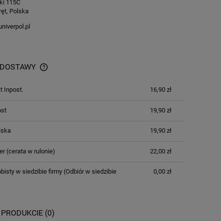
ki 115C
ęt, Polska
niverpol.pl
 DOSTAWY
 Inpost.
16,90 zł
ost
19,90 zł
lska
19,90 zł
er
(cerata w rulonie)
22,00 zł
bisty w siedzibie firmy
(Odbiór w siedzibie
0,00 zł
 PRODUKCIE (0)