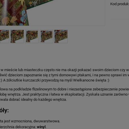
Kod produk
w mieście lub miasteczku często nie ma okazji pokazać swoim dzieciom czy wnu
wić dzieciom zapoznanie się z tymi domowywi ptakami, i na pewno sprawi im wiel
) A żółciutkie kurczaczki przywodzą na myśl Wielkanocne święta :)
lowa na podkładzie flizelinowym to dobre i niezastąpione zebezpieczenie pow
obę wnętrza. Jest praktyczna i łatwa w eksploatacji. Zyskała uznanie zarówno 
wala dobrać idealny do każdego wnętrza.
óły:
ta jest wzmocniona, dwuwarstwowa.
erzchnia dekoracyjna:
winyl
.