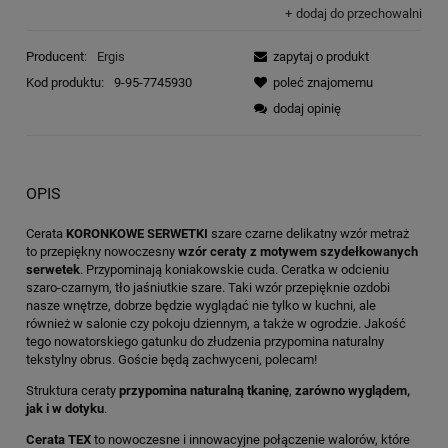
dodaj do przechowalni
Producent:
Ergis
zapytaj o produkt
Kod produktu:
9-95-7745930
poleć znajomemu
dodaj opinię
OPIS
Cerata
KORONKOWE SERWETKI
szare czarne delikatny wzór metraż
to przepiękny nowoczesny
wzór ceraty z motywem szydełkowanych
serwetek
. Przypominają koniakowskie cuda. Ceratka w odcieniu
szaro-czarnym, tło jaśniutkie szare. Taki wzór przepięknie ozdobi
nasze wnętrze, dobrze będzie wyglądać nie tylko w kuchni, ale
również w salonie czy pokoju dziennym, a także w ogrodzie. Jakość
tego nowatorskiego gatunku do złudzenia przypomina naturalny
tekstylny obrus. Goście będą zachwyceni, polecam!
Struktura ceraty
przypomina naturalną tkaninę
,
zarówno wyglądem,
jak i w dotyku
.
Cerata TEX
to nowoczesne i innowacyjne połączenie walorów, które