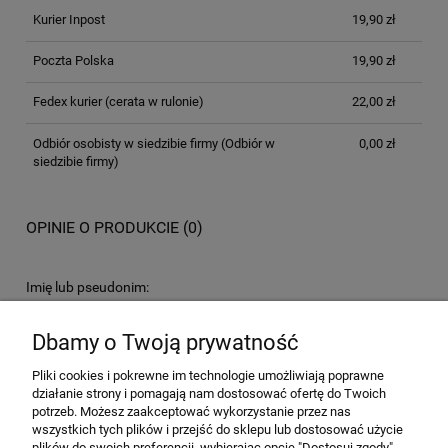
Kurier Inpost
19,90 zł
Poczta Polska
19,90 zł
Fedex kurier
(cerata w rulonie)
22,00 zł
Odbiór osobisty w siedzibie firmy
(Odbiór w
0,00 zł
siedzibie firmy)
OPINIE O PRODUKCIE (0)
Imię lub pseudonim:
Dbamy o Twoją prywatność
Twoja opinia:
Pliki cookies i pokrewne im technologie umożliwiają poprawne
działanie strony i pomagają nam dostosować ofertę do Twoich
potrzeb. Możesz zaakceptować wykorzystanie przez nas
wszystkich tych plików i przejść do sklepu lub dostosować użycie
plików do swoich preferencji, wybierając opcję "Dostosuj zgody".