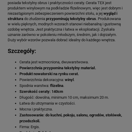
posiada tekstylny obrus i praktyczności ceraty. Cerata TEX jest
produktem winylowym na podkładzie flizelinowym, więc jest dobrym i
niezastąpionym zebezpieczeniem powierzchni stołu, a jej
wygląd i
struktura
do złudzenia
przypominają tekstylny obrus
. Produkowana
w wielu pięknych, modnych wzorach stanowi niebanalną i gustowną
ozdobę wnętrza. Jest praktyczna i łatwa w eksploatacji. Zyskała
uznanie zarówno w pokoleniu młodszym, średnim, jak i dojrzałym.
Duży wybór wzorów pozwala dobrać idealny do każdego wnętrza.
Szczegóły:
Cerata jest wzmocniona, dwuwarstwowa.
Powierzchnia przypomina tekstylny materiał.
Produkt nowatorski na rynku cerat.
Powierzchnia dekoracyjna:
winyl
.
Spodnia warstwa:
flizelina
.
Szerokość ceraty: 140cm
Długość: dowolna, minimum 10 cm, maksimum 20 m.
Łatwa do utrzymania w czystości.
Mocna i praktyczna.
Zastosowanie: do kuchni, pokoju, salonu, ogrodów, stołówek,
przedszkoli.
Firma: Ergis.