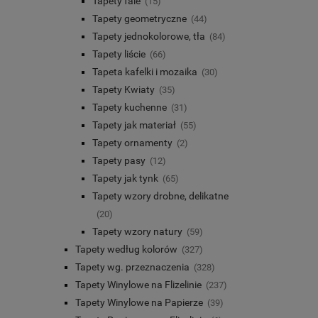
Tapety fale
(15)
Tapety geometryczne
(44)
Tapety jednokolorowe, tła
(84)
Tapety liście
(66)
Tapeta kafelki i mozaika
(30)
Tapety Kwiaty
(35)
Tapety kuchenne
(31)
Tapety jak materiał
(55)
Tapety ornamenty
(2)
Tapety pasy
(12)
Tapety jak tynk
(65)
Tapety wzory drobne, delikatne
(20)
Tapety wzory natury
(59)
Tapety według kolorów
(327)
Tapety wg. przeznaczenia
(328)
Tapety Winylowe na Flizelinie
(237)
Tapety Winylowe na Papierze
(39)