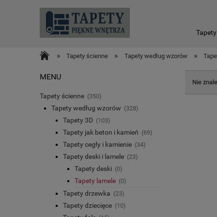
Tapety
»
»
»
Tapety ścienne
Tapety według wzorów
Tape
MENU
Nie znal
Tapety ścienne
(350)
Tapety według wzorów
(328)
Tapety 3D
(103)
Tapety jak beton i kamień
(69)
Tapety cegły i kamienie
(34)
Tapety deski i lamele
(23)
Tapety deski
(0)
Tapety lamele
(0)
Tapety drzewka
(23)
Tapety dziecięce
(10)