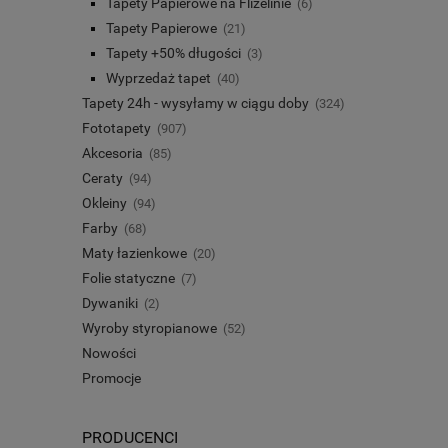
Tapety Papierowe na Flizelinie
(6)
Tapety Papierowe
(21)
Tapety +50% długości
(3)
Wyprzedaż tapet
(40)
Tapety 24h - wysyłamy w ciągu doby
(324)
Fototapety
(907)
Akcesoria
(85)
Ceraty
(94)
Okleiny
(94)
Farby
(68)
Maty łazienkowe
(20)
Folie statyczne
(7)
Dywaniki
(2)
Wyroby styropianowe
(52)
Nowości
Promocje
PRODUCENCI