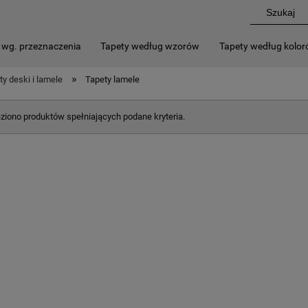
 wg. przeznaczenia
Tapety według wzorów
Tapety według kolo
»
ty deski i lamele
Tapety lamele
eziono produktów spełniających podane kryteria.