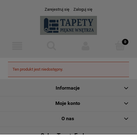
Zarejestruj się
Zaloguj się
Ten produkt jest niedostępny.
Informacje
Moje konto
O nas
Salon TapetyFarby.eu