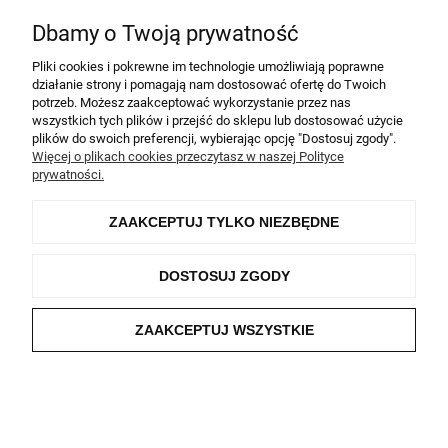
Wszelkie prawa zastrzeżone
Dbamy o Twoją prywatność
Pliki cookies i pokrewne im technologie umożliwiają poprawne
POKAŻ PEŁNĄ WERSJĘ STRONY
działanie strony i pomagają nam dostosować ofertę do Twoich
Sklep internetowy Shoper.pl
potrzeb. Możesz zaakceptować wykorzystanie przez nas
wszystkich tych plików i przejść do sklepu lub dostosować użycie
plików do swoich preferencji, wybierając opcję "Dostosuj zgody".
Więcej o plikach cookies przeczytasz w naszej Polityce
prywatności.
ZAAKCEPTUJ TYLKO NIEZBĘDNE
DOSTOSUJ ZGODY
ZAAKCEPTUJ WSZYSTKIE